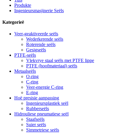
Produkte
Ingenieursmasjinerie Seëls
Kategorieë
Veer-geaktiveerde seëls
Wederkerende seëls
Roterende seëls
Gesigseëls
PTFE-seëls
Vlekvrye staal seëls met PTFE lippe
PTFE (hoofmateriaal) seëls
Metaalseëls
O-ring
C-ring
Veer-energie C-ring
E-ring
Hoë presisie aanpassing
Ingenieursplastiek seël
Rubberseëls
Hidrouliese pneumatiese seël
Staafseëls
Suier seëls
Simmetriese seëls