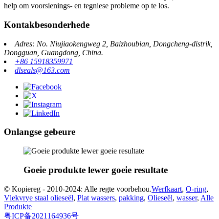
help om voorsienings- en tegniese probleme op te los.
Kontakbesonderhede
Adres: No. Niujiaokengweg 2, Baizhoubian, Dongcheng-distrik,
Dongguan, Guangdong, China.
+86 15918359971
dlseals@163.com
Onlangse gebeure
Goeie produkte lewer goeie resultate
© Kopiereg - 2010-2024: Alle regte voorbehou.
Werfkaart
,
O-ring
,
Vlekvrye staal olieseël
,
Plat wassers
,
pakking
,
Olieseël
,
wasser
,
Alle
Produkte
粤ICP备2021164936号