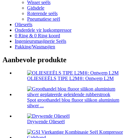
Wisser seëls
Gidsdele
Roterende seëls
Pneumatiese seël
Olieseëls
Onderdele vir lugkompressor
0 Ring & 0 Ring koord
Ingenieursmasjinerie Seëls
Pakking/Wasmasjien
Aanbevole produkte
OLIESEEËLS TIPE L2M®: Ontwerp L2M
Spot groothandel blou fluoor silikon aluminium
silwer ...
Drywende Olieseël