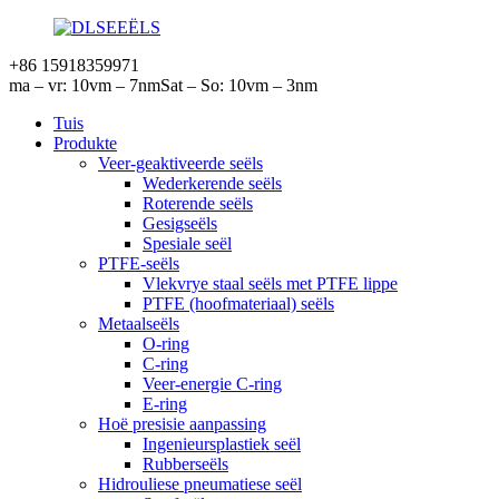
+86 15918359971
ma – vr: 10vm – 7nm
Sat – So: 10vm – 3nm
Tuis
Produkte
Veer-geaktiveerde seëls
Wederkerende seëls
Roterende seëls
Gesigseëls
Spesiale seël
PTFE-seëls
Vlekvrye staal seëls met PTFE lippe
PTFE (hoofmateriaal) seëls
Metaalseëls
O-ring
C-ring
Veer-energie C-ring
E-ring
Hoë presisie aanpassing
Ingenieursplastiek seël
Rubberseëls
Hidrouliese pneumatiese seël