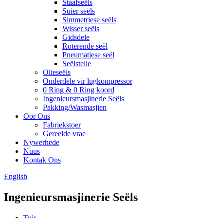
Staafseëls
Suier seëls
Simmetriese seëls
Wisser seëls
Gidsdele
Roterende seël
Pneumatiese seël
Seëlstelle
Olieseëls
Onderdele vir lugkompressor
0 Ring & 0 Ring koord
Ingenieursmasjinerie Seëls
Pakking/Wasmasjien
Oor Ons
Fabriekstoer
Gereelde vrae
Nywerhede
Nuus
Kontak Ons
English
Ingenieursmasjinerie Seëls
Tuis