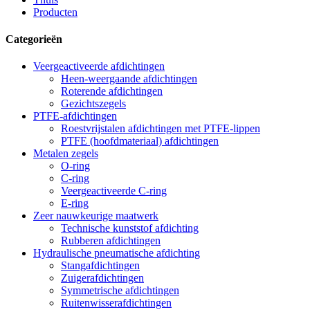
Producten
Categorieën
Veergeactiveerde afdichtingen
Heen-weergaande afdichtingen
Roterende afdichtingen
Gezichtszegels
PTFE-afdichtingen
Roestvrijstalen afdichtingen met PTFE-lippen
PTFE (hoofdmateriaal) afdichtingen
Metalen zegels
O-ring
C-ring
Veergeactiveerde C-ring
E-ring
Zeer nauwkeurige maatwerk
Technische kunststof afdichting
Rubberen afdichtingen
Hydraulische pneumatische afdichting
Stangafdichtingen
Zuigerafdichtingen
Symmetrische afdichtingen
Ruitenwisserafdichtingen