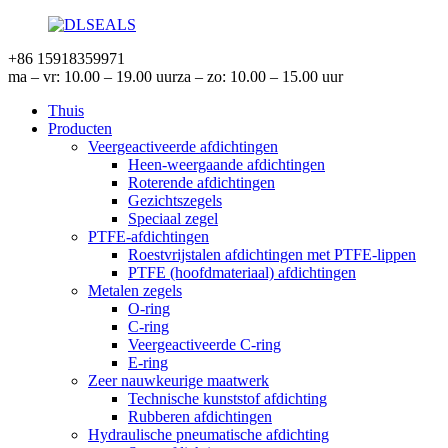
+86 15918359971
ma – vr: 10.00 – 19.00 uur
za – zo: 10.00 – 15.00 uur
Thuis
Producten
Veergeactiveerde afdichtingen
Heen-weergaande afdichtingen
Roterende afdichtingen
Gezichtszegels
Speciaal zegel
PTFE-afdichtingen
Roestvrijstalen afdichtingen met PTFE-lippen
PTFE (hoofdmateriaal) afdichtingen
Metalen zegels
O-ring
C-ring
Veergeactiveerde C-ring
E-ring
Zeer nauwkeurige maatwerk
Technische kunststof afdichting
Rubberen afdichtingen
Hydraulische pneumatische afdichting