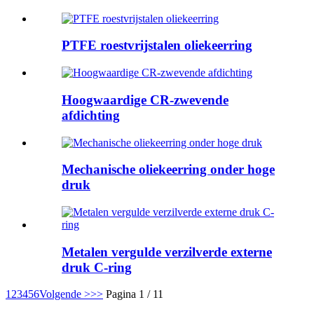
PTFE roestvrijstalen oliekeerring
Hoogwaardige CR-zwevende
afdichting
Mechanische oliekeerring onder hoge
druk
Metalen vergulde verzilverde externe
druk C-ring
1
2
3
4
5
6
Volgende >
>>
Pagina 1 / 11