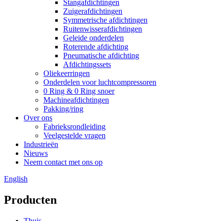
Stangafdichtingen
Zuigerafdichtingen
Symmetrische afdichtingen
Ruitenwisserafdichtingen
Geleide onderdelen
Roterende afdichting
Pneumatische afdichting
Afdichtingssets
Oliekeerringen
Onderdelen voor luchtcompressoren
0 Ring & 0 Ring snoer
Machineafdichtingen
Pakking/ring
Over ons
Fabrieksrondleiding
Veelgestelde vragen
Industrieën
Nieuws
Neem contact met ons op
English
Producten
Thuis