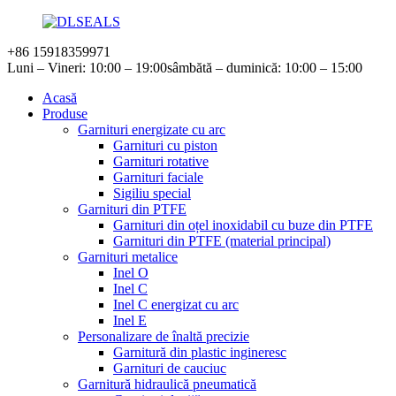
+86 15918359971
Luni – Vineri: 10:00 – 19:00
sâmbătă – duminică: 10:00 – 15:00
Acasă
Produse
Garnituri energizate cu arc
Garnituri cu piston
Garnituri rotative
Garnituri faciale
Sigiliu special
Garnituri din PTFE
Garnituri din oțel inoxidabil cu buze din PTFE
Garnituri din PTFE (material principal)
Garnituri metalice
Inel O
Inel C
Inel C energizat cu arc
Inel E
Personalizare de înaltă precizie
Garnitură din plastic ingineresc
Garnituri de cauciuc
Garnitură hidraulică pneumatică