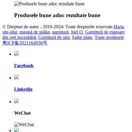
Produsele bune aduc rezultate bune
© Drepturi de autor - 2010-2024: Toate drepturile rezervate.
Harta
site-ului
,
mașină de spălat
,
garnitură
,
Inel O
,
Garnitură de etanșare
din oțel inoxidabil
,
Garnitură de ulei
,
Șaibe plate
,
Toate produsele
粤ICP备2021164936号
Facebook
Linkedin
WeChat