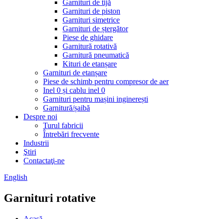
Garnituri de tijă
Garnituri de piston
Garnituri simetrice
Garnituri de ștergător
Piese de ghidare
Garnitură rotativă
Garnitură pneumatică
Kituri de etanșare
Garnituri de etanșare
Piese de schimb pentru compresor de aer
Inel 0 și cablu inel 0
Garnituri pentru mașini inginerești
Garnitură/șaibă
Despre noi
Turul fabricii
Întrebări frecvente
Industrii
Ştiri
Contactaţi-ne
English
Garnituri rotative
Acasă