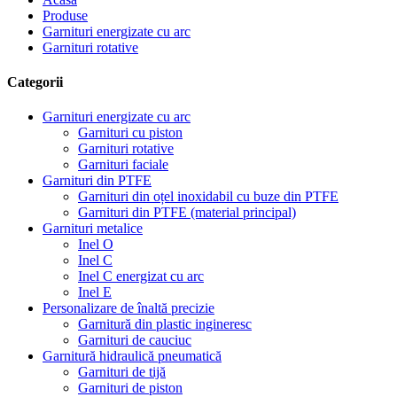
Produse
Garnituri energizate cu arc
Garnituri rotative
Categorii
Garnituri energizate cu arc
Garnituri cu piston
Garnituri rotative
Garnituri faciale
Garnituri din PTFE
Garnituri din oțel inoxidabil cu buze din PTFE
Garnituri din PTFE (material principal)
Garnituri metalice
Inel O
Inel C
Inel C energizat cu arc
Inel E
Personalizare de înaltă precizie
Garnitură din plastic ingineresc
Garnituri de cauciuc
Garnitură hidraulică pneumatică
Garnituri de tijă
Garnituri de piston