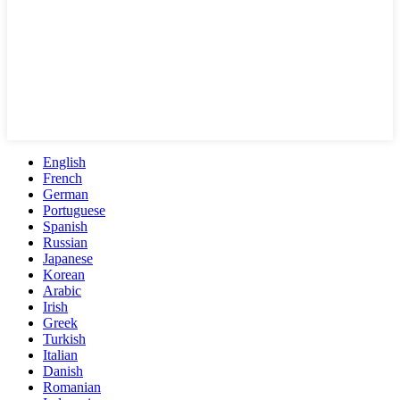
English
French
German
Portuguese
Spanish
Russian
Japanese
Korean
Arabic
Irish
Greek
Turkish
Italian
Danish
Romanian