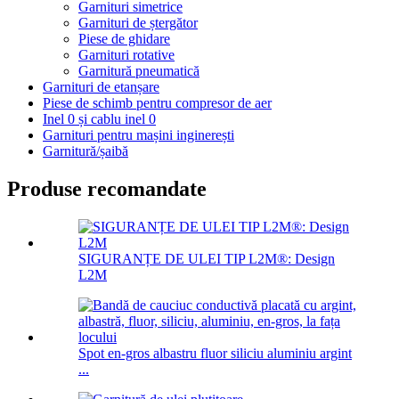
Garnituri simetrice
Garnituri de ștergător
Piese de ghidare
Garnituri rotative
Garnitură pneumatică
Garnituri de etanșare
Piese de schimb pentru compresor de aer
Inel 0 și cablu inel 0
Garnituri pentru mașini inginerești
Garnitură/șaibă
Produse recomandate
SIGURANȚE DE ULEI TIP L2M®: Design
L2M
Spot en-gros albastru fluor siliciu aluminiu argint
...