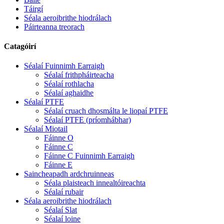
Táirgí
Séala aeroibrithe hiodrálach
Páirteanna treorach
Catagóirí
Séalaí Fuinnimh Earraigh
Séalaí frithpháirteacha
Séalaí rothlacha
Séalaí aghaidhe
Séalaí PTFE
Séalaí cruach dhosmálta le liopaí PTFE
Séalaí PTFE (príomhábhar)
Séalaí Miotail
Fáinne O
Fáinne C
Fáinne C Fuinnimh Earraigh
Fáinne E
Saincheapadh ardchruinneas
Séala plaisteach innealtóireachta
Séalaí rubair
Séala aeroibrithe hiodrálach
Séalaí Slat
Séalaí loine