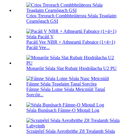
Crios Treorach Comhbhrúiteora Séala Teaglaim
Cearnógach GSI
Pacáil Vee NBR + Athneartú Fabraice (1+4+1)
Pacáil Vee...
Monaróir Séala Slat Rubair Hiodrálacha U2 PU
Fáinne Séala Loine Séala Meicniúil Tanaí
Sorcóir...
Séala Bunúsach Fáinne-O Miotail Log
Scraipéirí Séala Aeroibrithe Z8 Trealamh Séala