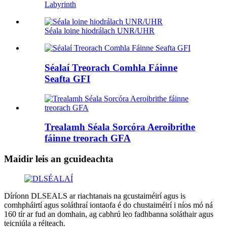
Labyrinth
Séala loine hiodrálach UNR/UHR
Séalaí Treorach Comhla Fáinne
Seafta GFI
Trealamh Séala Sorcóra Aeroibrithe
fáinne treorach GFA
Maidir leis an gcuideachta
Díríonn DLSEALS ar riachtanais na gcustaiméirí agus is
comhpháirtí agus soláthraí iontaofa é do chustaiméirí i níos mó ná
160 tír ar fud an domhain, ag cabhrú leo fadhbanna soláthair agus
teicniúla a réiteach.