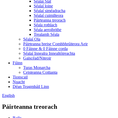
Séalaí Slat
Séalaí loine
Séalaí siméadracha
Séalaí cuimilteora
Páirteanna treorach
Séala rothlach
Séala aeroibrithe
Trealamh Séala
Séalaí Ola
Páirteanna breise Comhbhrúiteora Aeir
0 Fáinne & 0 Fáinne corda
Séalaí Innealra Innealtóireachta
Gaiscéad/Niteoir
Fúinn
Turas Monarcha
Ceisteanna Coitianta
Tionscail
Nuacht
Déan Teagmháil Linn
English
Páirteanna treorach
Baile