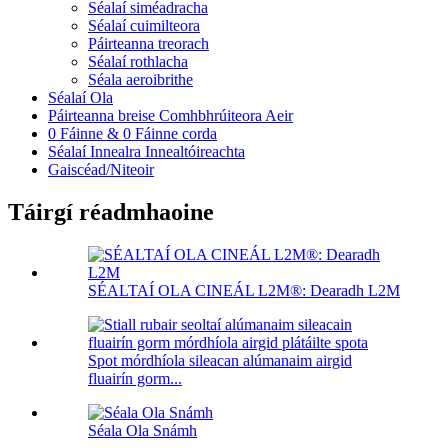
Séalaí siméadracha
Séalaí cuimilteora
Páirteanna treorach
Séalaí rothlacha
Séala aeroibrithe
Séalaí Ola
Páirteanna breise Comhbhrúiteora Aeir
0 Fáinne & 0 Fáinne corda
Séalaí Innealra Innealtóireachta
Gaiscéad/Niteoir
Táirgí réadmhaoine
SÉALTAÍ OLA CINEÁL L2M®: Dearadh L2M
Spot mórdhíola sileacan alúmanaim airgid
fluairín gorm...
Séala Ola Snámh