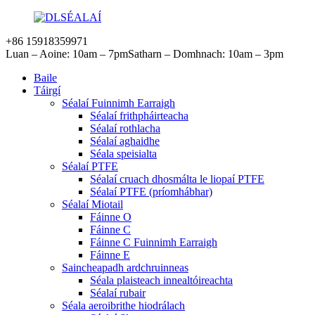
+86 15918359971
Luan – Aoine: 10am – 7pm
Satharn – Domhnach: 10am – 3pm
Baile
Táirgí
Séalaí Fuinnimh Earraigh
Séalaí frithpháirteacha
Séalaí rothlacha
Séalaí aghaidhe
Séala speisialta
Séalaí PTFE
Séalaí cruach dhosmálta le liopaí PTFE
Séalaí PTFE (príomhábhar)
Séalaí Miotail
Fáinne O
Fáinne C
Fáinne C Fuinnimh Earraigh
Fáinne E
Saincheapadh ardchruinneas
Séala plaisteach innealtóireachta
Séalaí rubair
Séala aeroibrithe hiodrálach