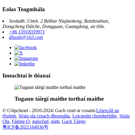
Eolas Teagmhála
Seoladh: Uimh. 2 Bóthar Niujiaokeng, Baizhoubian,
Dongcheng Dúiche, Dongguan, Guangdong, an tSín.
+86 15918359971
dlseals@163.com
Imeachtaí le déanaí
Tugann táirgí maithe torthaí maithe
© Cóipcheart - 2010-2024: Gach ceart ar cosaint.
Léarscáil an
tSuímh
,
Séala ola cruach dhosmálta
,
Leicneáin chomhréidhe
,
Séala
Ola
,
Fáinne-O
,
gaiscéad
,
nigh
,
Gach Táirge
粤ICP备2021164936号