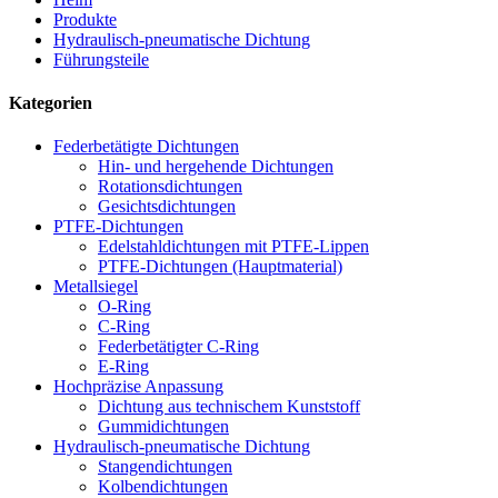
Produkte
Hydraulisch-pneumatische Dichtung
Führungsteile
Kategorien
Federbetätigte Dichtungen
Hin- und hergehende Dichtungen
Rotationsdichtungen
Gesichtsdichtungen
PTFE-Dichtungen
Edelstahldichtungen mit PTFE-Lippen
PTFE-Dichtungen (Hauptmaterial)
Metallsiegel
O-Ring
C-Ring
Federbetätigter C-Ring
E-Ring
Hochpräzise Anpassung
Dichtung aus technischem Kunststoff
Gummidichtungen
Hydraulisch-pneumatische Dichtung
Stangendichtungen
Kolbendichtungen