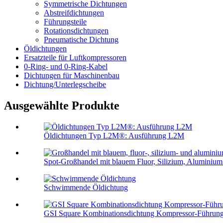
Symmetrische Dichtungen
Abstreifdichtungen
Führungsteile
Rotationsdichtungen
Pneumatische Dichtung
Öldichtungen
Ersatzteile für Luftkompressoren
0-Ring- und 0-Ring-Kabel
Dichtungen für Maschinenbau
Dichtung/Unterlegscheibe
Ausgewählte Produkte
Öldichtungen Typ L2M®: Ausführung L2M
Spot-Großhandel mit blauem Fluor, Silizium, Aluminium 
Schwimmende Öldichtung
GSI Square Kombinationsdichtung Kompressor-Führun