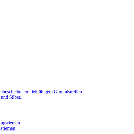
und Silber...
gsriemen