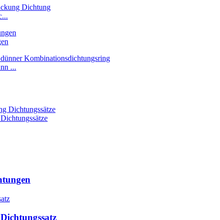
...
gen
n ...
 Dichtungssätze
htungen
Dichtungssatz