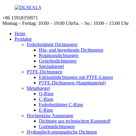
+86 15918359971
Montag – Freitag: 10:00 – 19:00 Uhr
Sa. – So.: 10:00 – 15:00 Uhr
Heim
Produkte
Federbetätigte Dichtungen
Hin- und hergehende Dichtungen
Rotationsdichtungen
Gesichtsdichtungen
Spezialsiegel
PTFE-Dichtungen
Edelstahldichtungen mit PTFE-Lippen
PTFE-Dichtungen (Hauptmaterial)
Metallsiegel
O-Ring
C-Ring
Federbetätigter C-Ring
E-Ring
Hochpräzise Anpassung
Dichtung aus technischem Kunststoff
Gummidichtungen
Hydraulisch-pneumatische Dichtung