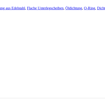
ung aus Edelstahl
,
Flache Unterlegscheiben
,
Öldichtung
,
O-Ring
,
Dich