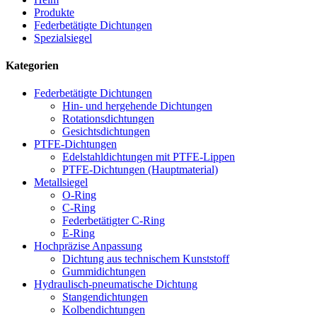
Produkte
Federbetätigte Dichtungen
Spezialsiegel
Kategorien
Federbetätigte Dichtungen
Hin- und hergehende Dichtungen
Rotationsdichtungen
Gesichtsdichtungen
PTFE-Dichtungen
Edelstahldichtungen mit PTFE-Lippen
PTFE-Dichtungen (Hauptmaterial)
Metallsiegel
O-Ring
C-Ring
Federbetätigter C-Ring
E-Ring
Hochpräzise Anpassung
Dichtung aus technischem Kunststoff
Gummidichtungen
Hydraulisch-pneumatische Dichtung
Stangendichtungen
Kolbendichtungen