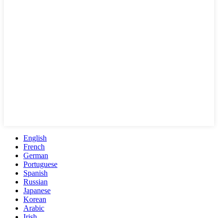
English
French
German
Portuguese
Spanish
Russian
Japanese
Korean
Arabic
Irish