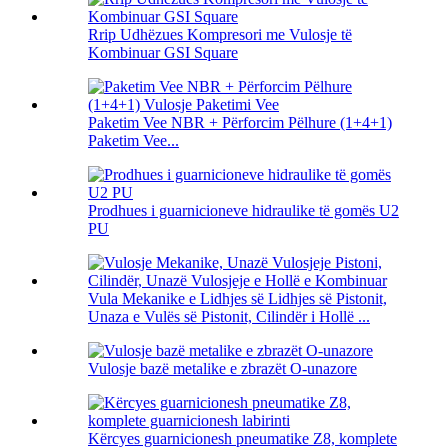
Rrip Udhëzues Kompresori me Vulosje të
Kombinuar GSI Square
Paketim Vee NBR + Përforcim Pëlhure (1+4+1)
Paketim Vee...
Prodhues i guarnicioneve hidraulike të gomës U2
PU
Vula Mekanike e Lidhjes së Lidhjes së Pistonit,
Unaza e Vulës së Pistonit, Cilindër i Hollë ...
Vulosje bazë metalike e zbrazët O-unazore
Kërcyes guarnicionesh pneumatike Z8, komplete