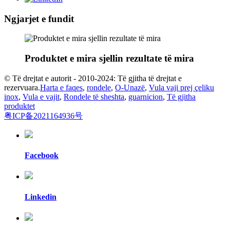
Ngjarjet e fundit
Produktet e mira sjellin rezultate të mira
© Të drejtat e autorit - 2010-2024: Të gjitha të drejtat e
rezervuara.
Harta e faqes
,
rondele
,
O-Unazë
,
Vula vaji prej çeliku
inox
,
Vula e vajit
,
Rondele të sheshta
,
guarnicion
,
Të gjitha
produktet
粤ICP备2021164936号
Facebook
Linkedin