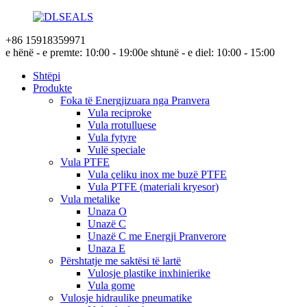
+86 15918359971
e hënë - e premte: 10:00 - 19:00
e shtunë - e diel: 10:00 - 15:00
Shtëpi
Produkte
Foka të Energjizuara nga Pranvera
Vula reciproke
Vula rrotulluese
Vula fytyre
Vulë speciale
Vula PTFE
Vula çeliku inox me buzë PTFE
Vula PTFE (materiali kryesor)
Vula metalike
Unaza O
Unazë C
Unazë C me Energji Pranverore
Unaza E
Përshtatje me saktësi të lartë
Vulosje plastike inxhinierike
Vula gome
Vulosje hidraulike pneumatike