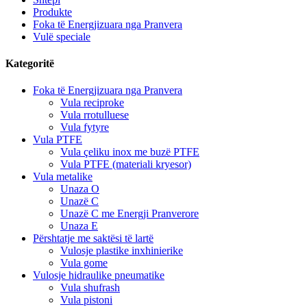
Produkte
Foka të Energjizuara nga Pranvera
Vulë speciale
Kategoritë
Foka të Energjizuara nga Pranvera
Vula reciproke
Vula rrotulluese
Vula fytyre
Vula PTFE
Vula çeliku inox me buzë PTFE
Vula PTFE (materiali kryesor)
Vula metalike
Unaza O
Unazë C
Unazë C me Energji Pranverore
Unaza E
Përshtatje me saktësi të lartë
Vulosje plastike inxhinierike
Vula gome
Vulosje hidraulike pneumatike
Vula shufrash
Vula pistoni