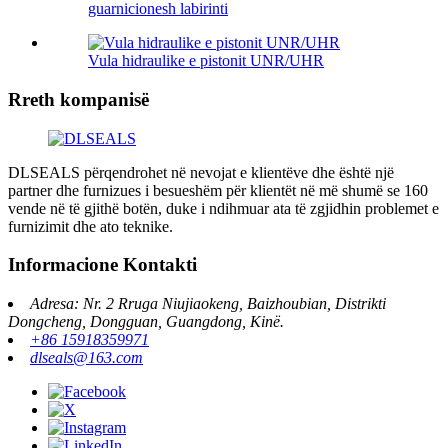
guarnicionesh labirinti
Vula hidraulike e pistonit UNR/UHR
Rreth kompanisë
DLSEALS përqendrohet në nevojat e klientëve dhe është një
partner dhe furnizues i besueshëm për klientët në më shumë se 160
vende në të gjithë botën, duke i ndihmuar ata të zgjidhin problemet e
furnizimit dhe ato teknike.
Informacione Kontakti
Adresa: Nr. 2 Rruga Niujiaokeng, Baizhoubian, Distrikti
Dongcheng, Dongguan, Guangdong, Kinë.
+86 15918359971
dlseals@163.com