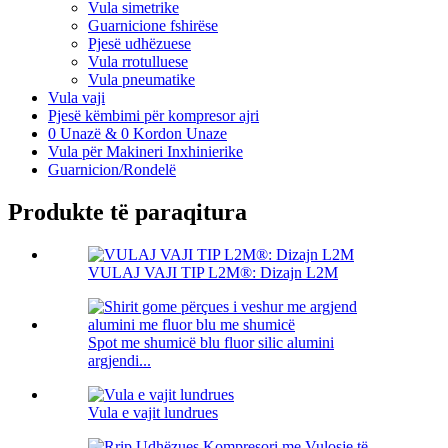
Vula simetrike
Guarnicione fshirëse
Pjesë udhëzuese
Vula rrotulluese
Vula pneumatike
Vula vaji
Pjesë këmbimi për kompresor ajri
0 Unazë & 0 Kordon Unaze
Vula për Makineri Inxhinierike
Guarnicion/Rondelë
Produkte të paraqitura
VULAJ VAJI TIP L2M®: Dizajn L2M
Spot me shumicë blu fluor silic alumini
argjendi...
Vula e vajit lundrues