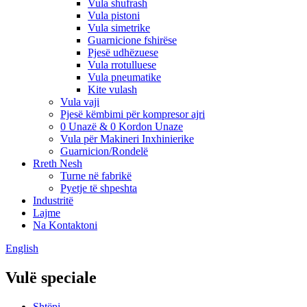
Vula shufrash
Vula pistoni
Vula simetrike
Guarnicione fshirëse
Pjesë udhëzuese
Vula rrotulluese
Vula pneumatike
Kite vulash
Vula vaji
Pjesë këmbimi për kompresor ajri
0 Unazë & 0 Kordon Unaze
Vula për Makineri Inxhinierike
Guarnicion/Rondelë
Rreth Nesh
Turne në fabrikë
Pyetje të shpeshta
Industritë
Lajme
Na Kontaktoni
English
Vulë speciale
Shtëpi