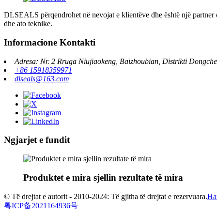
DLSEALS përqendrohet në nevojat e klientëve dhe është një partner dh
dhe ato teknike.
Informacione Kontakti
Adresa: Nr. 2 Rruga Niujiaokeng, Baizhoubian, Distrikti Dongc
+86 15918359971
dlseals@163.com
Ngjarjet e fundit
Produktet e mira sjellin rezultate të mira
© Të drejtat e autorit - 2010-2024: Të gjitha të drejtat e rezervuara.
Har
粤ICP备2021164936号