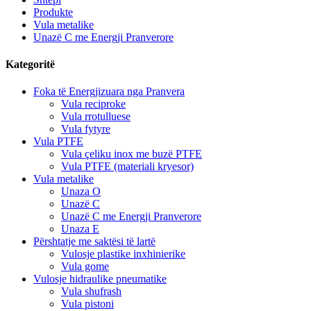
Produkte
Vula metalike
Unazë C me Energji Pranverore
Kategoritë
Foka të Energjizuara nga Pranvera
Vula reciproke
Vula rrotulluese
Vula fytyre
Vula PTFE
Vula çeliku inox me buzë PTFE
Vula PTFE (materiali kryesor)
Vula metalike
Unaza O
Unazë C
Unazë C me Energji Pranverore
Unaza E
Përshtatje me saktësi të lartë
Vulosje plastike inxhinierike
Vula gome
Vulosje hidraulike pneumatike
Vula shufrash
Vula pistoni