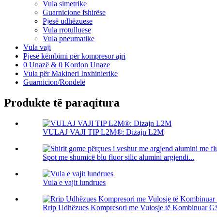
Vula simetrike
Guarnicione fshirëse
Pjesë udhëzuese
Vula rrotulluese
Vula pneumatike
Vula vaji
Pjesë këmbimi për kompresor ajri
0 Unazë & 0 Kordon Unaze
Vula për Makineri Inxhinierike
Guarnicion/Rondelë
Produkte të paraqitura
VULAJ VAJI TIP L2M®: Dizajn L2M
Spot me shumicë blu fluor silic alumini argjendi...
Vula e vajit lundrues
Rrip Udhëzues Kompresori me Vulosje të Kombinuar G