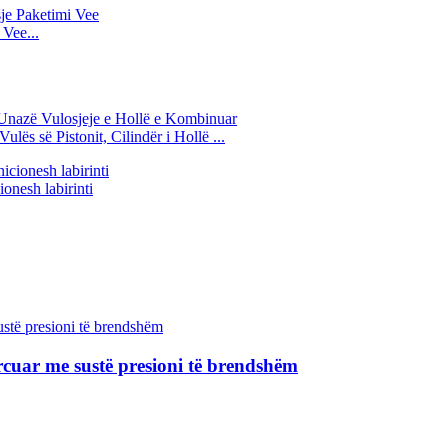
Vee...
lës së Pistonit, Cilindër i Hollë ...
onesh labirinti
orcuar me sustë presioni të brendshëm