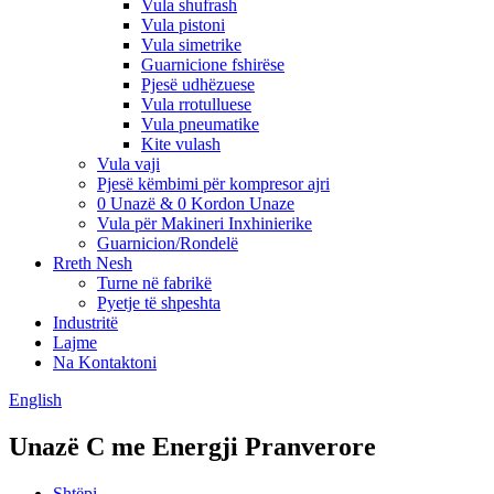
Vula shufrash
Vula pistoni
Vula simetrike
Guarnicione fshirëse
Pjesë udhëzuese
Vula rrotulluese
Vula pneumatike
Kite vulash
Vula vaji
Pjesë këmbimi për kompresor ajri
0 Unazë & 0 Kordon Unaze
Vula për Makineri Inxhinierike
Guarnicion/Rondelë
Rreth Nesh
Turne në fabrikë
Pyetje të shpeshta
Industritë
Lajme
Na Kontaktoni
English
Unazë C me Energji Pranverore
Shtëpi