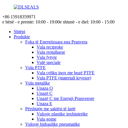
+86 15918359971
e hënë - e premte: 10:00 - 19:00
e shtunë - e diel: 10:00 - 15:00
Shtëpi
Produkte
Foka të Energjizuara nga Pranvera
Vula reciproke
Vula rrotulluese
Vula fytyre
Vulë speciale
Vula PTFE
Vula çeliku inox me buzë PTFE
Vula PTFE (materiali kryesor)
Vula metalike
Unaza O
Unazë C
Unazë C me Energji Pranverore
Unaza E
Përshtatje me saktësi të lartë
Vulosje plastike inxhinierike
Vula gome
Vulosje hidraulike pneumatike