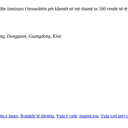
e furnizues i besueshëm për klientët në më shumë se 160 vende në të gj
heng, Dongguan, Guangdong, Kinë.
ta e faqes
,
Rondele të sheshta
,
Vula e vajit
,
guarnicion
,
Vula vaji prej 