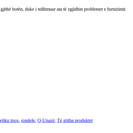
ithë botën, duke i ndihmuar ata të zgjidhin problemet e furnizimit
çeliku inox
,
rondele
,
O-Unazë
,
Të gjitha produktet