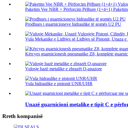
Paketim Vee NBR + Përforcim Pëlhure (1+4+1) Paketim 
Prodhues i guarnicioneve hidraulike të gomës U2 PU
Vula Mekanike e Lidhjes së Lidhjes së Pistonit, Unaza e Vu
Kërcyes guarnicionesh pneumatike Z8, komplete guarnici
Vulosje bazë metalike e zbrazët O-unazore
Vula hidraulike e pistonit UNR/UHR
Unazë guarnicioni metalike e tipit C e përf
Rreth kompanisë