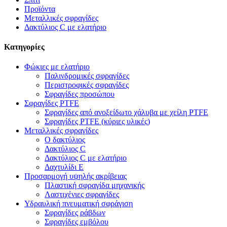
Προϊόντα
Μεταλλικές σφραγίδες
Δακτύλιος C με ελατήριο
Κατηγορίες
Φώκιες με ελατήριο
Παλινδρομικές σφραγίδες
Περιστροφικές σφραγίδες
Σφραγίδες προσώπου
Σφραγίδες PTFE
Σφραγίδες από ανοξείδωτο χάλυβα με χείλη PTFE
Σφραγίδες PTFE (κύριες υλικές)
Μεταλλικές σφραγίδες
Ο δακτύλιος
Δακτύλιος C
Δακτύλιος C με ελατήριο
Δαχτυλίδι Ε
Προσαρμογή υψηλής ακρίβειας
Πλαστική σφραγίδα μηχανικής
Λαστιχένιες σφραγίδες
Υδραυλική πνευματική σφράγιση
Σφραγίδες ράβδων
Σφραγίδες εμβόλου