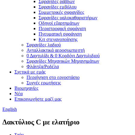
Σφραγίδες ράβδων
Σφραγίδες εμβόλου
Συμμετρικές σφραγίδες
Σφραγίδες υαλοκαθαριστήρων
Οδηγοί εξαρτημάτων
Περιστροφική σφράγιση
Πνευματική σφράγιση
Κιτ στεγανοποίησης
Σφραγίδες λαδιού
Ανταλλακτικά αεροσυμπιεστή
0 Δαχτυλίδι & 0 Κορδόνι Δαχτυλιδιού
Σφραγίδες Μηχανικών Μηχανημάτων
Φλάντζα/Ροδέλα
Σχετικά με εμάς
Περιήγηση στο εργοστάσιο
Συχνές ερωτήσεις
Βιομηχανίες
Νέα
Επικοινωνήστε μαζί μας
English
Δακτύλιος C με ελατήριο
Σπίτι