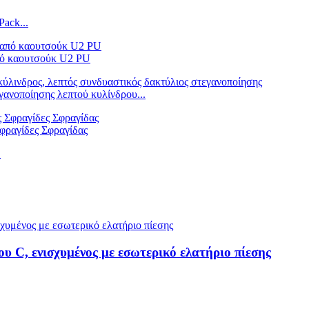
ack...
πό καουτσούκ U2 PU
ανοποίησης λεπτού κυλίνδρου...
φραγίδες Σφραγίδας
υ C, ενισχυμένος με εσωτερικό ελατήριο πίεσης