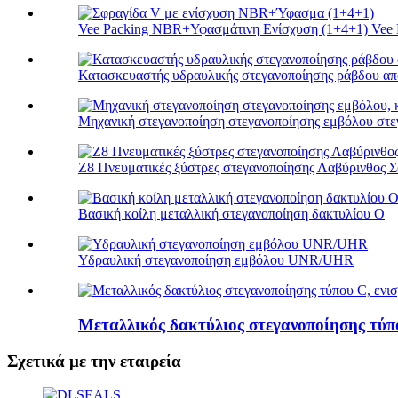
Vee Packing NBR+Υφασμάτινη Ενίσχυση (1+4+1) Vee P
Κατασκευαστής υδραυλικής στεγανοποίησης ράβδου α
Μηχανική στεγανοποίηση στεγανοποίησης εμβόλου στεγ
Z8 Πνευματικές ξύστρες στεγανοποίησης Λαβύρινθος Σ
Βασική κοίλη μεταλλική στεγανοποίηση δακτυλίου Ο
Υδραυλική στεγανοποίηση εμβόλου UNR/UHR
Μεταλλικός δακτύλιος στεγανοποίησης τύπο
Σχετικά με την εταιρεία