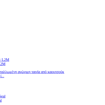
L2M
...
l