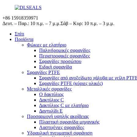
+86 15918359971
Δευτ. – Παρ.: 10 π.μ. – 7 μ.μ.
Σάβ – Κυρ: 10 π.μ. – 3 μ.μ.
Σπίτι
Προϊόντα
Φώκιες με ελατήριο
Παλινδρομικές σφραγίδες
Περιστροφικές σφραγίδες
Σφραγίδες προσώπου
Ειδική σφραγίδα
Σφραγίδες PTFE
Σφραγίδες από ανοξείδωτο χάλυβα με χείλη PTF
Σφραγίδες PTFE (κύριες υλικές)
Μεταλλικές σφραγίδες
Ο δακτύλιος
Δακτύλιος C
Δακτύλιος C με ελατήριο
Δαχτυλίδι Ε
Προσαρμογή υψηλής ακρίβειας
Πλαστική σφραγίδα μηχανικής
Λαστιχένιες σφραγίδες
Υδραυλική πνευματική σφράγιση