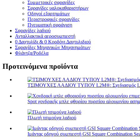
Συμμετρικές σφραγίδες
Σφραγίδες υαλοκαθαριστήρων
Οδηγοί εξαρτημάτων
Περιστροφικές σφραγίδες
Πνευματική σφράγιση
Σφραγίδες λαδιού
Ανταλλακτικά αεροσυμπιεστή
0 Δαχτυλίδι & 0 Κορδόνι Δαχτυλιδιού
Σφραγίδες Μηχανικών Μηχανημάτων
Φλάντζα/Ροδέλα
Προτεινόμενα προϊόντα
ΤΣΙΜΟΥΧΕΣ ΛΑΔΙΟΥ ΤΥΠΟΥ L2M®: Σχεδιασμός 
Spot χονδρικής μπλε φθορίου πυριτίου αλουμινίου ασημί
Πλωτή τσιμούχα λαδιού
Ιμάντας οδηγού συμπιεστή GSI Square Combination Sea