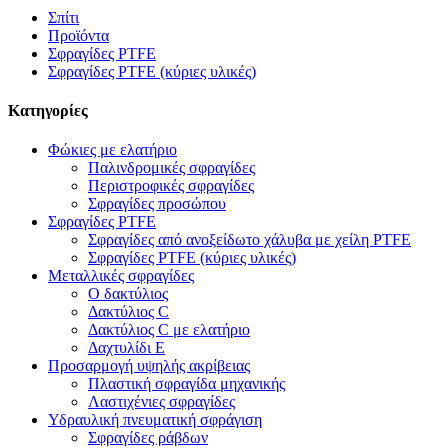
Σπίτι
Προϊόντα
Σφραγίδες PTFE
Σφραγίδες PTFE (κύριες υλικές)
Κατηγορίες
Φώκιες με ελατήριο
Παλινδρομικές σφραγίδες
Περιστροφικές σφραγίδες
Σφραγίδες προσώπου
Σφραγίδες PTFE
Σφραγίδες από ανοξείδωτο χάλυβα με χείλη PTFE
Σφραγίδες PTFE (κύριες υλικές)
Μεταλλικές σφραγίδες
Ο δακτύλιος
Δακτύλιος C
Δακτύλιος C με ελατήριο
Δαχτυλίδι Ε
Προσαρμογή υψηλής ακρίβειας
Πλαστική σφραγίδα μηχανικής
Λαστιχένιες σφραγίδες
Υδραυλική πνευματική σφράγιση
Σφραγίδες ράβδων