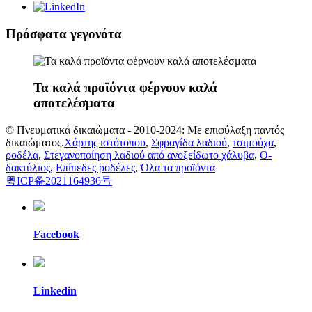
Πρόσφατα γεγονότα
Τα καλά προϊόντα φέρνουν καλά
αποτελέσματα
© Πνευματικά δικαιώματα - 2010-2024: Με επιφύλαξη παντός
δικαιώματος.
Χάρτης ιστότοπου
,
Σφραγίδα λαδιού
,
τσιμούχα
,
ροδέλα
,
Στεγανοποίηση λαδιού από ανοξείδωτο χάλυβα
,
Ο-
δακτύλιος
,
Επίπεδες ροδέλες
,
Όλα τα προϊόντα
粤ICP备2021164936号
Facebook
Linkedin