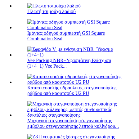
Πλωτή τσιμούχα λαδιού
Ιμάντας οδηγού συμπιεστή GSI Square
Combination Seal
Vee Packing NBR+Υφασμάτινη Ενίσχυση
(1+4+1) Vee Pack...
Κατασκευαστής υδραυλικής στεγανοποίησης
ράβδου από καουτσούκ U2 PU
Μηχανική στεγανοποίηση στεγανοποίησης
εμβόλου στεγανοποίησης λεπτού κυλίνδρου...