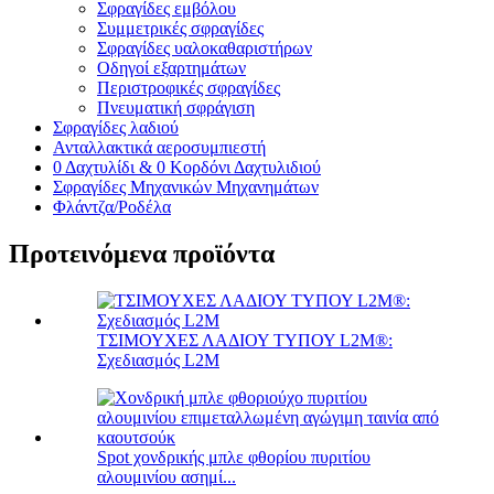
Σφραγίδες εμβόλου
Συμμετρικές σφραγίδες
Σφραγίδες υαλοκαθαριστήρων
Οδηγοί εξαρτημάτων
Περιστροφικές σφραγίδες
Πνευματική σφράγιση
Σφραγίδες λαδιού
Ανταλλακτικά αεροσυμπιεστή
0 Δαχτυλίδι & 0 Κορδόνι Δαχτυλιδιού
Σφραγίδες Μηχανικών Μηχανημάτων
Φλάντζα/Ροδέλα
Προτεινόμενα προϊόντα
ΤΣΙΜΟΥΧΕΣ ΛΑΔΙΟΥ ΤΥΠΟΥ L2M®:
Σχεδιασμός L2M
Spot χονδρικής μπλε φθορίου πυριτίου
αλουμινίου ασημί...