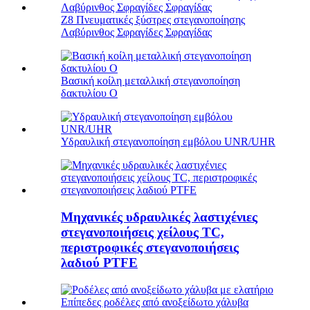
Z8 Πνευματικές ξύστρες στεγανοποίησης
Λαβύρινθος Σφραγίδες Σφραγίδας
Βασική κοίλη μεταλλική στεγανοποίηση
δακτυλίου Ο
Υδραυλική στεγανοποίηση εμβόλου UNR/UHR
Μηχανικές υδραυλικές λαστιχένιες
στεγανοποιήσεις χείλους TC,
περιστροφικές στεγανοποιήσεις
λαδιού PTFE