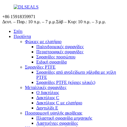
+86 15918359971
Δευτ. – Παρ.: 10 π.μ. – 7 μ.μ.
Σάβ – Κυρ: 10 π.μ. – 3 μ.μ.
Σπίτι
Προϊόντα
Φώκιες με ελατήριο
Παλινδρομικές σφραγίδες
Περιστροφικές σφραγίδες
Σφραγίδες προσώπου
Ειδική σφραγίδα
Σφραγίδες PTFE
Σφραγίδες από ανοξείδωτο χάλυβα με χείλη
PTFE
Σφραγίδες PTFE (κύριες υλικές)
Μεταλλικές σφραγίδες
Ο δακτύλιος
Δακτύλιος C
Δακτύλιος C με ελατήριο
Δαχτυλίδι Ε
Προσαρμογή υψηλής ακρίβειας
Πλαστική σφραγίδα μηχανικής
Λαστιχένιες σφραγίδες