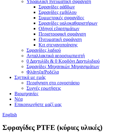
Υδραυλική πνευματική σφράγιση
Σφραγίδες ράβδων
Σφραγίδες εμβόλου
Συμμετρικές σφραγίδες
Σφραγίδες υαλοκαθαριστήρων
Οδηγοί εξαρτημάτων
Περιστροφική σφράγιση
Πνευματική σφράγιση
Κιτ στεγανοποίησης
Σφραγίδες λαδιού
Ανταλλακτικά αεροσυμπιεστή
0 Δαχτυλίδι & 0 Κορδόνι Δαχτυλιδιού
Σφραγίδες Μηχανικών Μηχανημάτων
Φλάντζα/Ροδέλα
Σχετικά με εμάς
Περιήγηση στο εργοστάσιο
Συχνές ερωτήσεις
Βιομηχανίες
Νέα
Επικοινωνήστε μαζί μας
English
Σφραγίδες PTFE (κύριες υλικές)