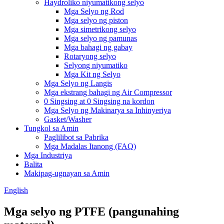
Haydroliko niyumatikong selyo
Mga Selyo ng Rod
Mga selyo ng piston
Mga simetrikong selyo
Mga selyo ng pamunas
Mga bahagi ng gabay
Rotaryong selyo
Selyong niyumatiko
Mga Kit ng Selyo
Mga Selyo ng Langis
Mga ekstrang bahagi ng Air Compressor
0 Singsing at 0 Singsing na kordon
Mga Selyo ng Makinarya sa Inhinyeriya
Gasket/Washer
Tungkol sa Amin
Paglilibot sa Pabrika
Mga Madalas Itanong (FAQ)
Mga Industriya
Balita
Makipag-ugnayan sa Amin
English
Mga selyo ng PTFE (pangunahing