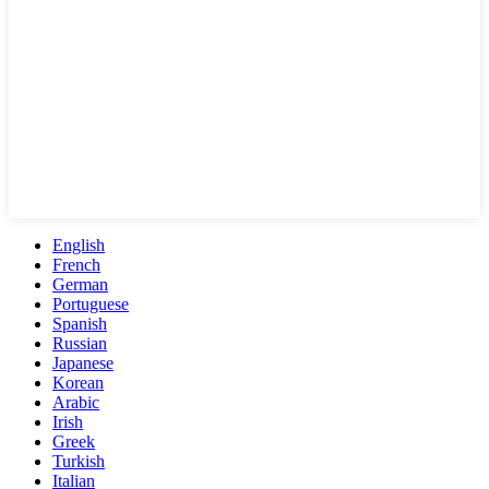
English
French
German
Portuguese
Spanish
Russian
Japanese
Korean
Arabic
Irish
Greek
Turkish
Italian