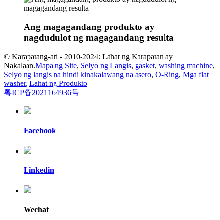
Ang magagandang produkto ay
nagdudulot ng magagandang resulta
© Karapatang-ari - 2010-2024: Lahat ng Karapatan ay
Nakalaan.
Mapa ng Site
,
Selyo ng Langis
,
gasket
,
washing machine
,
Selyo ng langis na hindi kinakalawang na asero
,
O-Ring
,
Mga flat
washer
,
Lahat ng Produkto
粤ICP备2021164936号
Facebook
Linkedin
Wechat