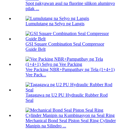
Spot pakyawan asul na fluorine silikon aluminyo
pilak ...
Lumulutang na Selyo ng Langis
GSI Square Combination Seal Compressor
Guide Belt
Vee Packing NBR+Pampatibay ng Tela (1+4+1)
Vee Pack...
Tagagawa ng U2 PU Hydraulic Rubber Rod
Seal
Mechanical Bond Seal Piston Seal Ring Cylinder
Manipis na Silindro ...