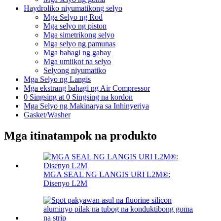
Haydroliko niyumatikong selyo
Mga Selyo ng Rod
Mga selyo ng piston
Mga simetrikong selyo
Mga selyo ng pamunas
Mga bahagi ng gabay
Mga umiikot na selyo
Selyong niyumatiko
Mga Selyo ng Langis
Mga ekstrang bahagi ng Air Compressor
0 Singsing at 0 Singsing na kordon
Mga Selyo ng Makinarya sa Inhinyeriya
Gasket/Washer
Mga itinatampok na produkto
MGA SEAL NG LANGIS URI L2M®:
Disenyo L2M