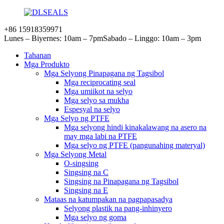
+86 15918359971
Lunes – Biyernes: 10am – 7pm
Sabado – Linggo: 10am – 3pm
Tahanan
Mga Produkto
Mga Selyong Pinapagana ng Tagsibol
Mga reciprocating seal
Mga umiikot na selyo
Mga selyo sa mukha
Espesyal na selyo
Mga Selyo ng PTFE
Mga selyong hindi kinakalawang na asero na
may mga labi na PTFE
Mga selyo ng PTFE (pangunahing materyal)
Mga Selyong Metal
O-singsing
Singsing na C
Singsing na Pinapagana ng Tagsibol
Singsing na E
Mataas na katumpakan na pagpapasadya
Selyong plastik na pang-inhinyero
Mga selyo ng goma