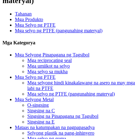
materyal)
Tahanan
Mga Produkto
Mga Selyo ng PTFE
Mga selyo ng PTFE (pangunahing materyal)
Mga Kategorya
Mga Selyong Pinapagana ng Tagsibol
Mga reciprocating seal
Mga umiikot na selyo
Mga selyo sa mukha
Mga Selyo ng PTFE
Mga selyong hindi kinakalawang na asero na may mga
labi na PTFE
Mga selyo ng PTFE (pangunahing materyal)
Mga Selyong Metal
O-singsing
Singsing na C
Singsing na Pinapagana ng Tagsibol
Singsing na E
Mataas na katumpakan na pagpapasadya
Selyong plastik na pang-inhinyero
Mga selyo ng goma