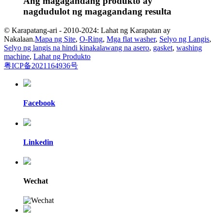
Ang magagandang produkto ay
nagdudulot ng magagandang resulta
© Karapatang-ari - 2010-2024: Lahat ng Karapatan ay
Nakalaan.
Mapa ng Site
,
O-Ring
,
Mga flat washer
,
Selyo ng Langis
,
Selyo ng langis na hindi kinakalawang na asero
,
gasket
,
washing
machine
,
Lahat ng Produkto
粤ICP备2021164936号
Facebook
Linkedin
Wechat