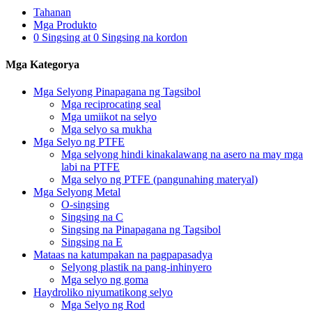
Tahanan
Mga Produkto
0 Singsing at 0 Singsing na kordon
Mga Kategorya
Mga Selyong Pinapagana ng Tagsibol
Mga reciprocating seal
Mga umiikot na selyo
Mga selyo sa mukha
Mga Selyo ng PTFE
Mga selyong hindi kinakalawang na asero na may mga
labi na PTFE
Mga selyo ng PTFE (pangunahing materyal)
Mga Selyong Metal
O-singsing
Singsing na C
Singsing na Pinapagana ng Tagsibol
Singsing na E
Mataas na katumpakan na pagpapasadya
Selyong plastik na pang-inhinyero
Mga selyo ng goma
Haydroliko niyumatikong selyo
Mga Selyo ng Rod