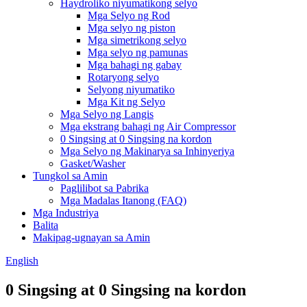
Haydroliko niyumatikong selyo
Mga Selyo ng Rod
Mga selyo ng piston
Mga simetrikong selyo
Mga selyo ng pamunas
Mga bahagi ng gabay
Rotaryong selyo
Selyong niyumatiko
Mga Kit ng Selyo
Mga Selyo ng Langis
Mga ekstrang bahagi ng Air Compressor
0 Singsing at 0 Singsing na kordon
Mga Selyo ng Makinarya sa Inhinyeriya
Gasket/Washer
Tungkol sa Amin
Paglilibot sa Pabrika
Mga Madalas Itanong (FAQ)
Mga Industriya
Balita
Makipag-ugnayan sa Amin
English
0 Singsing at 0 Singsing na kordon