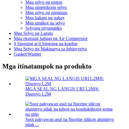
Mga selyo ng piston
Mga simetrikong selyo
Mga selyo ng pamunas
Mga bahagi ng gabay
Mga umiikot na selyo
Selyong niyumatiko
Mga Selyo ng Langis
Mga ekstrang bahagi ng Air Compressor
0 Singsing at 0 Singsing na kordon
Mga Selyo ng Makinarya sa Inhinyeriya
Gasket/Washer
Mga itinatampok na produkto
MGA SEAL NG LANGIS URI L2M®:
Disenyo L2M
Spot pakyawan asul na fluorine silikon aluminyo
pilak ...