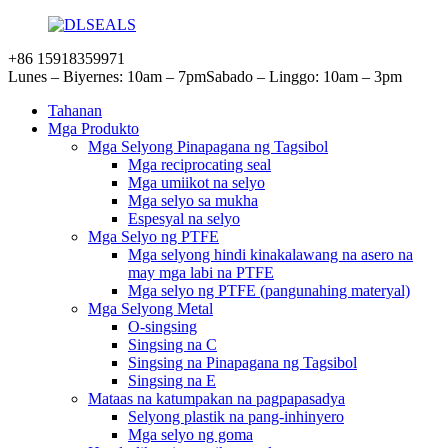
+86 15918359971
Lunes – Biyernes: 10am – 7pm
Sabado – Linggo: 10am – 3pm
Tahanan
Mga Produkto
Mga Selyong Pinapagana ng Tagsibol
Mga reciprocating seal
Mga umiikot na selyo
Mga selyo sa mukha
Espesyal na selyo
Mga Selyo ng PTFE
Mga selyong hindi kinakalawang na asero na
may mga labi na PTFE
Mga selyo ng PTFE (pangunahing materyal)
Mga Selyong Metal
O-singsing
Singsing na C
Singsing na Pinapagana ng Tagsibol
Singsing na E
Mataas na katumpakan na pagpapasadya
Selyong plastik na pang-inhinyero
Mga selyo ng goma