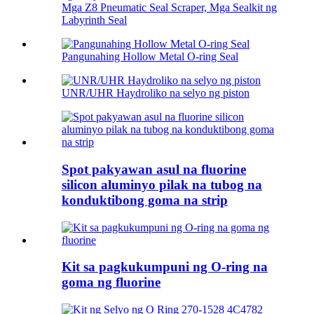
Mga Z8 Pneumatic Seal Scraper, Mga Sealkit ng
Labyrinth Seal
Pangunahing Hollow Metal O-ring Seal
UNR/UHR Haydroliko na selyo ng piston
Spot pakyawan asul na fluorine
silicon aluminyo pilak na tubog na
konduktibong goma na strip
Kit sa pagkukumpuni ng O-ring na
goma ng fluorine