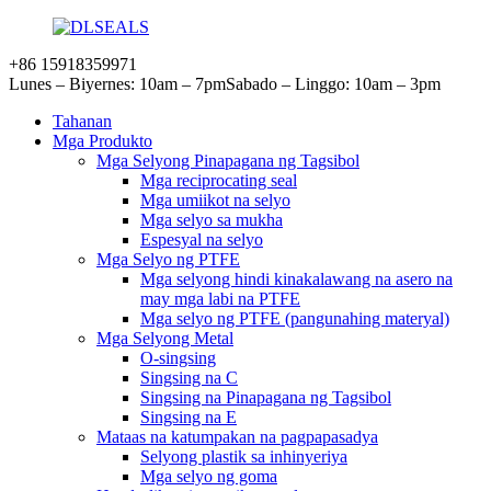
+86 15918359971
Lunes – Biyernes: 10am – 7pm
Sabado – Linggo: 10am – 3pm
Tahanan
Mga Produkto
Mga Selyong Pinapagana ng Tagsibol
Mga reciprocating seal
Mga umiikot na selyo
Mga selyo sa mukha
Espesyal na selyo
Mga Selyo ng PTFE
Mga selyong hindi kinakalawang na asero na
may mga labi na PTFE
Mga selyo ng PTFE (pangunahing materyal)
Mga Selyong Metal
O-singsing
Singsing na C
Singsing na Pinapagana ng Tagsibol
Singsing na E
Mataas na katumpakan na pagpapasadya
Selyong plastik sa inhinyeriya
Mga selyo ng goma