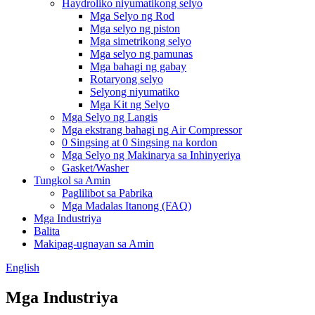
Haydroliko niyumatikong selyo
Mga Selyo ng Rod
Mga selyo ng piston
Mga simetrikong selyo
Mga selyo ng pamunas
Mga bahagi ng gabay
Rotaryong selyo
Selyong niyumatiko
Mga Kit ng Selyo
Mga Selyo ng Langis
Mga ekstrang bahagi ng Air Compressor
0 Singsing at 0 Singsing na kordon
Mga Selyo ng Makinarya sa Inhinyeriya
Gasket/Washer
Tungkol sa Amin
Paglilibot sa Pabrika
Mga Madalas Itanong (FAQ)
Mga Industriya
Balita
Makipag-ugnayan sa Amin
English
Mga Industriya