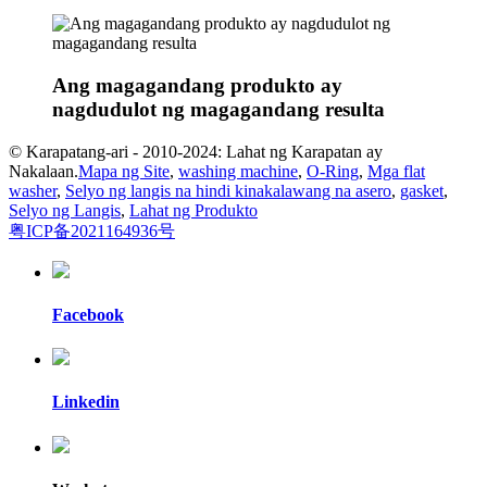
Ang magagandang produkto ay
nagdudulot ng magagandang resulta
© Karapatang-ari - 2010-2024: Lahat ng Karapatan ay
Nakalaan.
Mapa ng Site
,
washing machine
,
O-Ring
,
Mga flat
washer
,
Selyo ng langis na hindi kinakalawang na asero
,
gasket
,
Selyo ng Langis
,
Lahat ng Produkto
粤ICP备2021164936号
Facebook
Linkedin