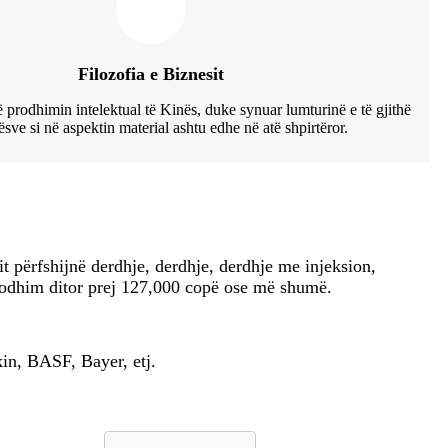
Filozofia e Biznesit
 prodhimin intelektual të Kinës, duke synuar lumturinë e të gjithë
sve si në aspektin material ashtu edhe në atë shpirtëror.
 përfshijnë derdhje, derdhje, derdhje me injeksion,
rodhim ditor prej 127,000 copë ose më shumë.
in, BASF, Bayer, etj.