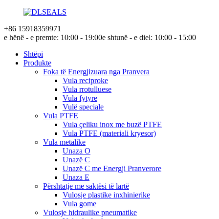
+86 15918359971
e hënë - e premte: 10:00 - 19:00
e shtunë - e diel: 10:00 - 15:00
Shtëpi
Produkte
Foka të Energjizuara nga Pranvera
Vula reciproke
Vula rrotulluese
Vula fytyre
Vulë speciale
Vula PTFE
Vula çeliku inox me buzë PTFE
Vula PTFE (materiali kryesor)
Vula metalike
Unaza O
Unazë C
Unazë C me Energji Pranverore
Unaza E
Përshtatje me saktësi të lartë
Vulosje plastike inxhinierike
Vula gome
Vulosje hidraulike pneumatike