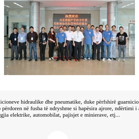
ioneve hidraulike dhe pneumatike, duke përfshirë guarnicion
ërdoren në fusha të ndryshme si hapësira ajrore, ndërtimi i an
jia elektrike, automobilat, pajisjet e minierave, etj...