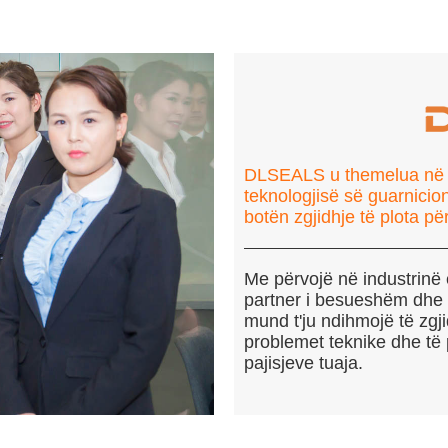
DLSEALS u themelua në vit
teknologjisë së guarnicion
botën zgjidhje të plota pë
Me përvojë në industrinë
partner i besueshëm dhe sp
mund t'ju ndihmojë të zgj
problemet teknike dhe t
pajisjeve tuaja.