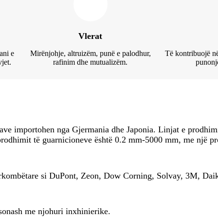
Vlerat
ani e
Mirënjohje, altruizëm, punë e palodhur,
Të kontribuojë në
jet.
rafinim dhe mutualizëm.
punonjë
ave importohen nga Gjermania dhe Japonia. Linjat e prodhimit
 prodhimit të guarnicioneve është 0.2 mm-5000 mm, me një p
dërkombëtare si DuPont, Zeon, Dow Corning, Solvay, 3M, Daik
sonash me njohuri inxhinierike.