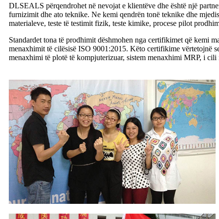
DLSEALS përqendrohet në nevojat e klientëve dhe është një partner 
furnizimit dhe ato teknike. Ne kemi qendrën tonë teknike dhe mjediset
materialeve, teste të testimit fizik, teste kimike, procese pilot prodhi
Standardet tona të prodhimit dëshmohen nga certifikimet që kemi
menaxhimit të cilësisë ISO 9001:2015. Këto certifikime vërtetojnë s
menaxhimi të plotë të kompjuterizuar, sistem menaxhimi MRP, i cili na