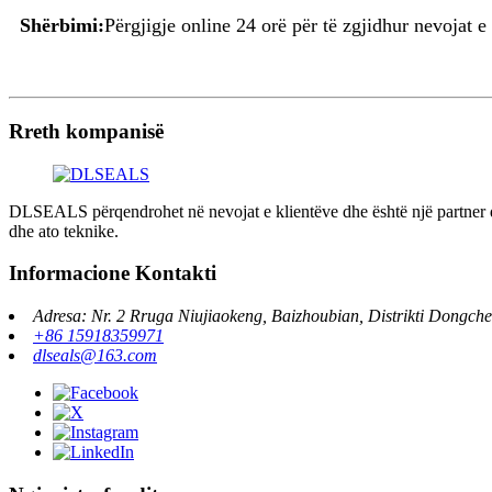
Shërbimi:
Përgjigje online 24 orë për të zgjidhur nevojat e
Rreth kompanisë
DLSEALS përqendrohet në nevojat e klientëve dhe është një partner dh
dhe ato teknike.
Informacione Kontakti
Adresa: Nr. 2 Rruga Niujiaokeng, Baizhoubian, Distrikti Dongc
+86 15918359971
dlseals@163.com