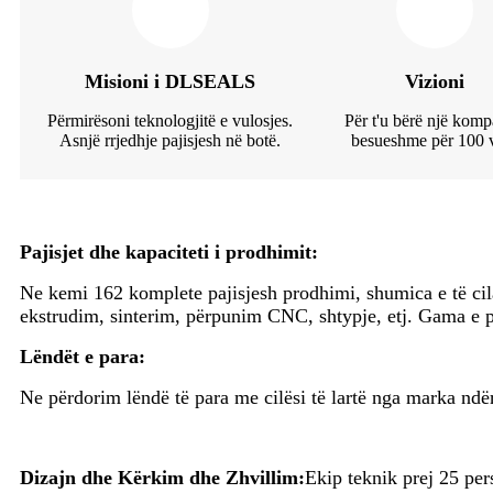
Misioni i DLSEALS
Vizioni
Përmirësoni teknologjitë e vulosjes.
Për t'u bërë një komp
Asnjë rrjedhje pajisjesh në botë.
besueshme për 100 v
Pajisjet dhe kapaciteti i prodhimit:
Ne kemi 162 komplete pajisjesh prodhimi, shumica e të cil
ekstrudim, sinterim, përpunim CNC, shtypje, etj. Gama e
Lëndët e para:
Ne përdorim lëndë të para me cilësi të lartë nga marka n
Dizajn dhe Kërkim dhe Zhvillim:
Ekip teknik prej 25 per