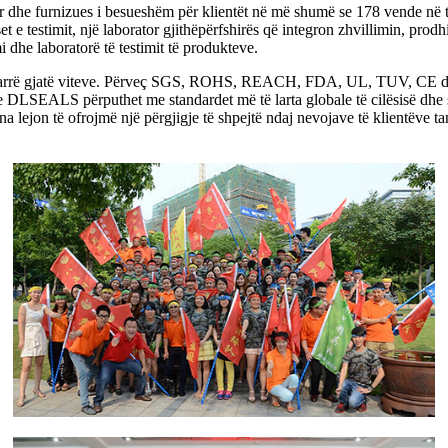
dhe furnizues i besueshëm për klientët në më shumë se 178 vende në të 
 e testimit, një laborator gjithëpërfshirës që integron zhvillimin, prodh
mi dhe laboratorë të testimit të produkteve.
 marrë gjatë viteve. Përveç SGS, ROHS, REACH, FDA, UL, TUV, CE dhe
e DLSEALS përputhet me standardet më të larta globale të cilësisë dhe 
 lejon të ofrojmë një përgjigje të shpejtë ndaj nevojave të klientëve ta