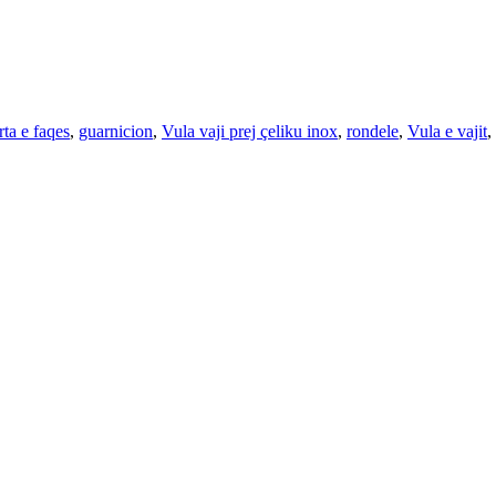
ta e faqes
,
guarnicion
,
Vula vaji prej çeliku inox
,
rondele
,
Vula e vajit
,