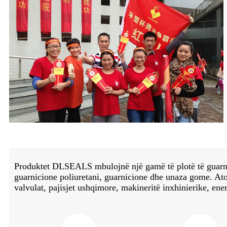
Produktet DLSEALS mbulojnë një gamë të plotë të guarnic
guarnicione poliuretani, guarnicione dhe unaza gome. Ato p
valvulat, pajisjet ushqimore, makineritë inxhinierike, energ