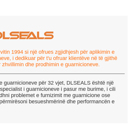
in 1994 si një ofrues zgjidhjesh për aplikimin e
eve, i dedikuar për t'u ofruar klientëve në të gjithë
r zhvillimin dhe prodhimin e guarnicioneve.
 e guarnicioneve për 32 vjet, DLSEALS është një
ecialist i guarnicioneve i pasur me burime, i cili
idhni problemet e furnizimit me guarnicione ose
ë përmirësoni besueshmërinë dhe performancën e