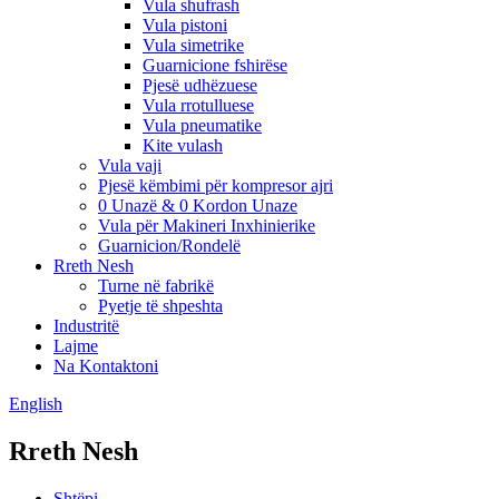
Vula shufrash
Vula pistoni
Vula simetrike
Guarnicione fshirëse
Pjesë udhëzuese
Vula rrotulluese
Vula pneumatike
Kite vulash
Vula vaji
Pjesë këmbimi për kompresor ajri
0 Unazë & 0 Kordon Unaze
Vula për Makineri Inxhinierike
Guarnicion/Rondelë
Rreth Nesh
Turne në fabrikë
Pyetje të shpeshta
Industritë
Lajme
Na Kontaktoni
English
Rreth Nesh
Shtëpi