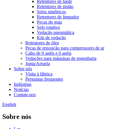
Retentores de haste
Retentores de pistão
Selos simétricos
Retentores de limpador
Peças do guia
Selo rotativo
Vedação pneumática
Kits de vedação
Retentores de óleo
Peças de reposição para compressores de ar
Cabo de 0 anéis e 0 anéis
Vedações para máquinas de engenharia
Junta/Arruela
Sobre nós
Visita à fábrica
Perguntas frequentes
Indústrias
Notícias
Contate-nos
English
Sobre nós
Lar