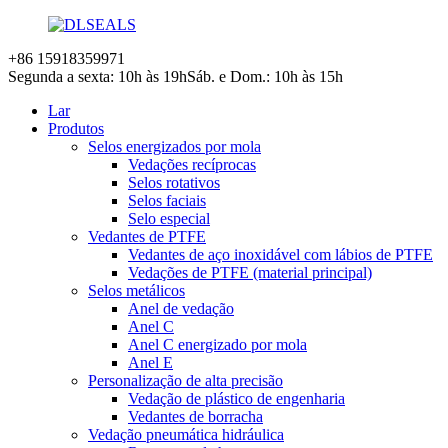
+86 15918359971
Segunda a sexta: 10h às 19h
Sáb. e Dom.: 10h às 15h
Lar
Produtos
Selos energizados por mola
Vedações recíprocas
Selos rotativos
Selos faciais
Selo especial
Vedantes de PTFE
Vedantes de aço inoxidável com lábios de PTFE
Vedações de PTFE (material principal)
Selos metálicos
Anel de vedação
Anel C
Anel C energizado por mola
Anel E
Personalização de alta precisão
Vedação de plástico de engenharia
Vedantes de borracha
Vedação pneumática hidráulica