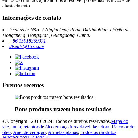
em todo o mundo, ajudando-os a resolver problemas técnicos e de
abastecimento.
Informações de contato
Endereço: Não. 2 Niujiaokeng Road, Baizhoubian, distrito de
Dongcheng, Dongguan, Guangdong, China.
+86 15918359971
dlseals@163.com
Eventos recentes
Bons produtos trazem bons resultados.
© Copyright - 2010-2024: Todos os direitos reservados.
Mapa do
site
,
junta
,
retentor de óleo em aço inoxidável
,
lavadora
,
Retentor de
óleo
,
Anel de vedação
,
Arruelas planas
,
Todos os produtos