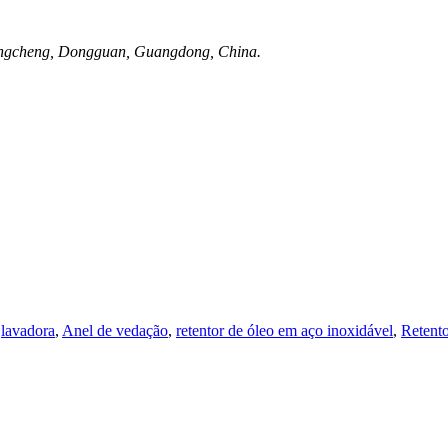
Dongcheng, Dongguan, Guangdong, China.
,
lavadora
,
Anel de vedação
,
retentor de óleo em aço inoxidável
,
Retento