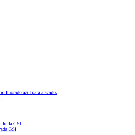
.
rada GSI