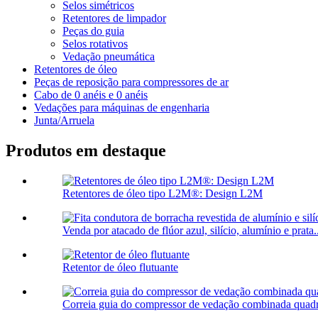
Selos simétricos
Retentores de limpador
Peças do guia
Selos rotativos
Vedação pneumática
Retentores de óleo
Peças de reposição para compressores de ar
Cabo de 0 anéis e 0 anéis
Vedações para máquinas de engenharia
Junta/Arruela
Produtos em destaque
Retentores de óleo tipo L2M®: Design L2M
Venda por atacado de flúor azul, silício, alumínio e prata..
Retentor de óleo flutuante
Correia guia do compressor de vedação combinada quad