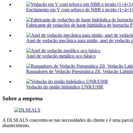
Enchimento em V com reforço de NBR e tecido (1+4+1)
Fabricante de vedações de haste hidráulica de borracha
Anel de vedação mecânica para pistão, anel de vedação par
Anel de vedação metálico oco básico
Raspadores de Vedação Pneumática Z8, Vedação Labirínt
Vedação do pistão hidráulico UNR/UHR
Sobre a empresa
A DLSEALS concentra-se nas necessidades do cliente e é uma parceira
abastecimento.