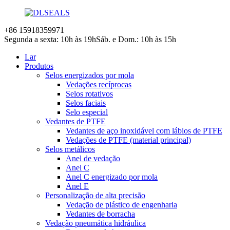
+86 15918359971
Segunda a sexta: 10h às 19h
Sáb. e Dom.: 10h às 15h
Lar
Produtos
Selos energizados por mola
Vedações recíprocas
Selos rotativos
Selos faciais
Selo especial
Vedantes de PTFE
Vedantes de aço inoxidável com lábios de PTFE
Vedações de PTFE (material principal)
Selos metálicos
Anel de vedação
Anel C
Anel C energizado por mola
Anel E
Personalização de alta precisão
Vedação de plástico de engenharia
Vedantes de borracha
Vedação pneumática hidráulica