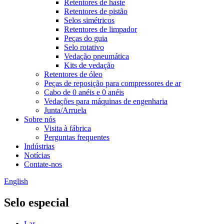
Retentores de haste
Retentores de pistão
Selos simétricos
Retentores de limpador
Peças do guia
Selo rotativo
Vedação pneumática
Kits de vedação
Retentores de óleo
Peças de reposição para compressores de ar
Cabo de 0 anéis e 0 anéis
Vedações para máquinas de engenharia
Junta/Arruela
Sobre nós
Visita à fábrica
Perguntas frequentes
Indústrias
Notícias
Contate-nos
English
Selo especial
Lar