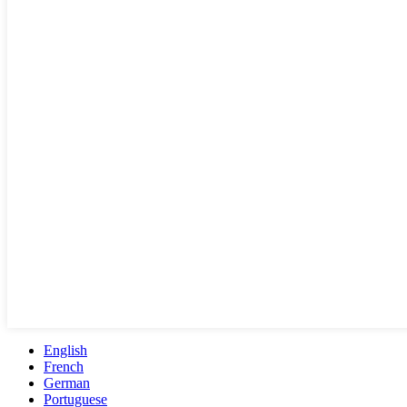
English
French
German
Portuguese