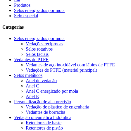
Produtos
Selos energizados por mola
Selo especial
Categorias
Selos energizados por mola
Vedações recíprocas
Selos rotativos
Selos faciais
Vedantes de PTFE
Vedantes de aço inoxidável com lábios de PTFE
Vedações de PTFE (material principal)
Selos metálicos
Anel de vedação
Anel C
Anel C energizado por mola
Anel E
Personalização de alta precisão
Vedação de plástico de engenharia
Vedantes de borracha
Vedação pneumática hidráulica
Retentores de haste
Retentores de pistão