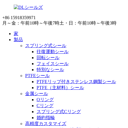
+86 15918359971
月～金：午前10時～午後7時
土・日：午前10時～午後3時
家
製品
スプリング式シール
往復運動シール
回転シール
フェイスシール
特別なシール
PTFEシール
PTFEリップ付きステンレス鋼製シール
PTFE（主材料）シール
金属シール
Oリング
Cリング
スプリング式Cリング
婚約指輪
高精度カスタマイズ