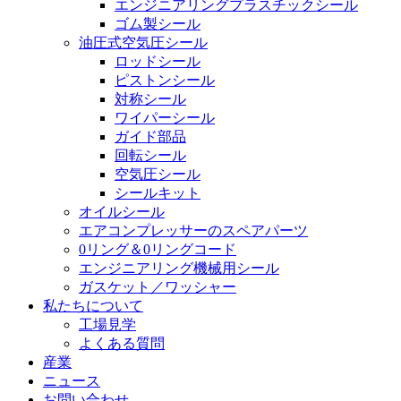
エンジニアリングプラスチックシール
ゴム製シール
油圧式空気圧シール
ロッドシール
ピストンシール
対称シール
ワイパーシール
ガイド部品
回転シール
空気圧シール
シールキット
オイルシール
エアコンプレッサーのスペアパーツ
0リング＆0リングコード
エンジニアリング機械用シール
ガスケット／ワッシャー
私たちについて
工場見学
よくある質問
産業
ニュース
お問い合わせ