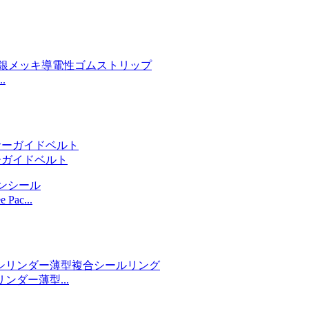
.
ーガイドベルト
ac...
ダー薄型...