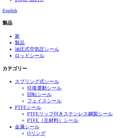
English
製品
家
製品
油圧式空気圧シール
ロッドシール
カテゴリー
スプリング式シール
往復運動シール
回転シール
フェイスシール
PTFEシール
PTFEリップ付きステンレス鋼製シール
PTFE（主材料）シール
金属シール
Oリング