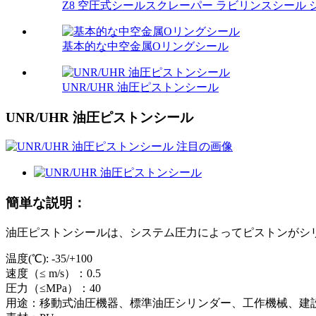
Z8 空圧式シールスクレーパー ラビリンスシール 
基本的な中空金属Oリングシール
UNR/UHR 油圧ピストンシール
UNR/UHR 油圧ピストンシール
簡単な説明：
油圧ピストンシールは、システム圧力によってピストンがシ
温度(℃): -35/+100
速度（≤ m/s）：0.5
圧力（≤MPa）：40
用途：移動式油圧機器、標準油圧シリンダー、工作機械、建