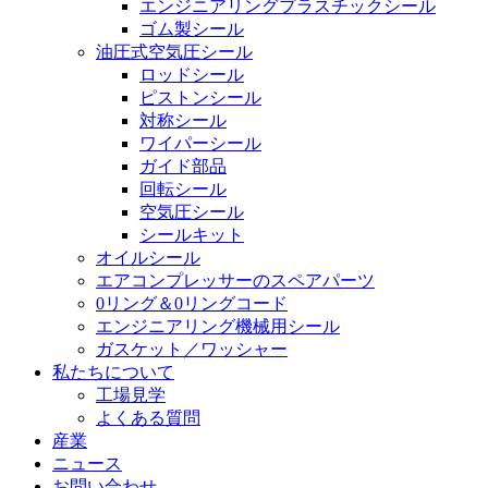
エンジニアリングプラスチックシール
ゴム製シール
油圧式空気圧シール
ロッドシール
ピストンシール
対称シール
ワイパーシール
ガイド部品
回転シール
空気圧シール
シールキット
オイルシール
エアコンプレッサーのスペアパーツ
0リング＆0リングコード
エンジニアリング機械用シール
ガスケット／ワッシャー
私たちについて
工場見学
よくある質問
産業
ニュース
お問い合わせ