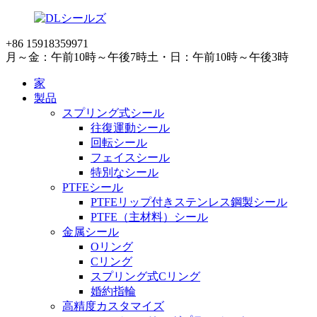
+86 15918359971
月～金：午前10時～午後7時
土・日：午前10時～午後3時
家
製品
スプリング式シール
往復運動シール
回転シール
フェイスシール
特別なシール
PTFEシール
PTFEリップ付きステンレス鋼製シール
PTFE（主材料）シール
金属シール
Oリング
Cリング
スプリング式Cリング
婚約指輪
高精度カスタマイズ