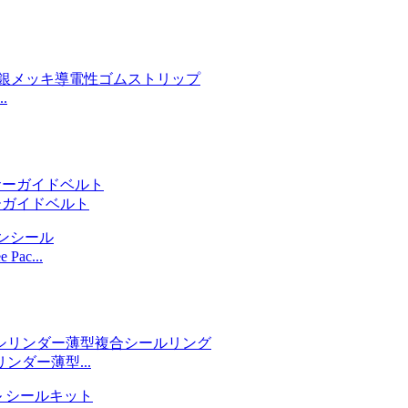
.
ーガイドベルト
ac...
ダー薄型...