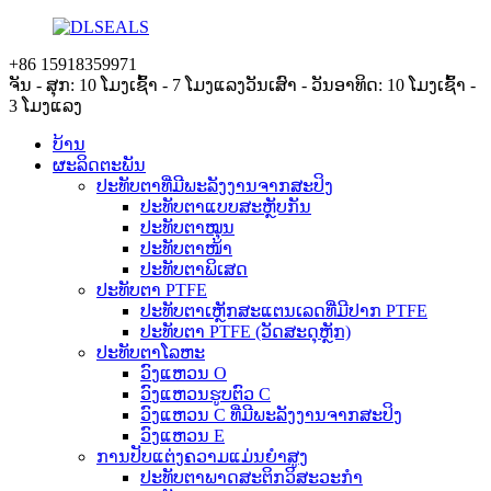
+86 15918359971
ຈັນ - ສຸກ: 10 ໂມງເຊົ້າ - 7 ໂມງແລງ
ວັນເສົາ - ວັນອາທິດ: 10 ໂມງເຊົ້າ -
3 ໂມງແລງ
ບ້ານ
ຜະລິດຕະພັນ
ປະທັບຕາທີ່ມີພະລັງງານຈາກສະປິງ
ປະທັບຕາແບບສະຫຼັບກັນ
ປະທັບຕາໝຸນ
ປະທັບຕາໜ້າ
ປະທັບຕາພິເສດ
ປະທັບຕາ PTFE
ປະທັບຕາເຫຼັກສະແຕນເລດທີ່ມີປາກ PTFE
ປະທັບຕາ PTFE (ວັດສະດຸຫຼັກ)
ປະທັບຕາໂລຫະ
ວົງແຫວນ O
ວົງແຫວນຮູບຕົວ C
ວົງແຫວນ C ທີ່ມີພະລັງງານຈາກສະປິງ
ວົງແຫວນ E
ການປັບແຕ່ງຄວາມແມ່ນຍໍາສູງ
ປະທັບຕາພາດສະຕິກວິສະວະກຳ