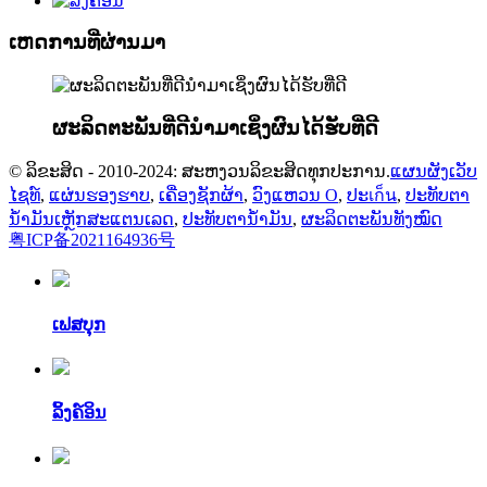
ເຫດການທີ່ຜ່ານມາ
ຜະລິດຕະພັນທີ່ດີນຳມາເຊິ່ງຜົນໄດ້ຮັບທີ່ດີ
© ລິຂະສິດ - 2010-2024: ສະຫງວນລິຂະສິດທຸກປະການ.
ແຜນຜັງເວັບ
ໄຊທ໌
,
ແຜ່ນຮອງຮາບ
,
ເຄື່ອງຊັກຜ້າ
,
ວົງແຫວນ O
,
ປະเก็น
,
ປະທັບຕາ
ນ້ຳມັນເຫຼັກສະແຕນເລດ
,
ປະທັບຕານ້ຳມັນ
,
ຜະລິດຕະພັນທັງໝົດ
粤ICP备2021164936号
ເຟສບຸກ
ລິ້ງຄ໌ອິນ