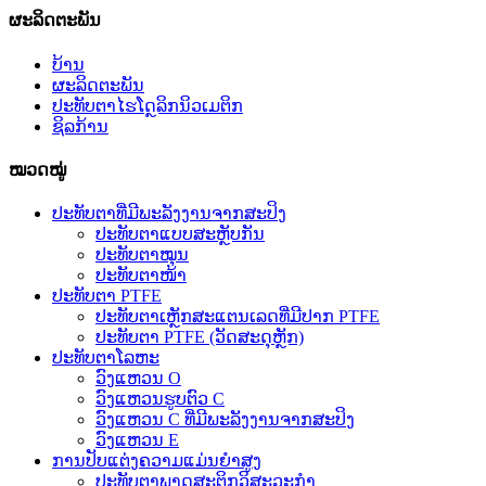
ຜະລິດຕະພັນ
ບ້ານ
ຜະລິດຕະພັນ
ປະທັບຕາໄຮໂດຼລິກນິວເມຕິກ
ຊິລກ້ານ
ໝວດໝູ່
ປະທັບຕາທີ່ມີພະລັງງານຈາກສະປິງ
ປະທັບຕາແບບສະຫຼັບກັນ
ປະທັບຕາໝຸນ
ປະທັບຕາໜ້າ
ປະທັບຕາ PTFE
ປະທັບຕາເຫຼັກສະແຕນເລດທີ່ມີປາກ PTFE
ປະທັບຕາ PTFE (ວັດສະດຸຫຼັກ)
ປະທັບຕາໂລຫະ
ວົງແຫວນ O
ວົງແຫວນຮູບຕົວ C
ວົງແຫວນ C ທີ່ມີພະລັງງານຈາກສະປິງ
ວົງແຫວນ E
ການປັບແຕ່ງຄວາມແມ່ນຍໍາສູງ
ປະທັບຕາພາດສະຕິກວິສະວະກຳ