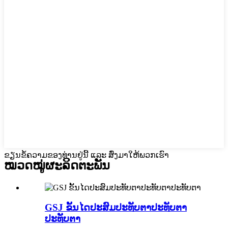
ຂຽນຂໍ້ຄວາມຂອງທ່ານຢູ່ນີ້ ແລະ ສົ່ງມາໃຫ້ພວກເຮົາ
ໝວດໝູ່ຜະລິດຕະພັນ
GSJ ຂັ້ນໄດປະສົມປະທັບຕາປະທັບຕາ
ປະທັບຕາ