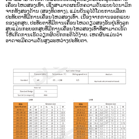
ເຄື່ອນໄຫວສອງເທົ່າ, ເຊິ່ງສາມາດຜະນຶກຄວາມດັນແບບໄດນາມິກ
ຈາກທັງສອງດ້ານ (ສອງທິດທາງ), ແມ່ນບັນລຸໄດ້ໂດຍການເລືອກ
ປະທັບຕາທີ່ມີການເຄື່ອນໄຫວສອງເທົ່າ. ເນື່ອງຈາກການອອກແບບ
ຂອງລູກສູບ, ປະທັບຕາທີ່ມີການເຄື່ອນໄຫວດຽວສອງອັນຢູ່ເທິງລູກ
ສູບແມ່ນກະບອກສູບທີ່ມີການເຄື່ອນໄຫວສອງເທົ່າທີ່ສາມາດເຮັດ
ໃຫ້ເກີດການເຮັດວຽກຜິດປົກກະຕິໄດ້ງ່າຍ. ເຫດຜົນແມ່ນວ່າ
ອາດຈະມີຄວາມດັນສູງລະຫວ່າງປະທັບຕາ.