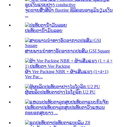
ຈຸດຂາຍສົ່ງສີຟ້າ fluorine ຊິລິຄອນອາລູມິນຽມເງິນ
...
ປະທັບຕານ້ຳມັນລອຍ
ສາຍພານນຳທາງອັດອາກາດປະສົມ GSI Square
ຜ້າ Vee Packing NBR + ຜ້າເສີມແຮງ (1+4+1)
Vee Pac...
ຜູ້ຜະລິດປະທັບຕາຢາງໄຮໂດຼລິກ U2 PU
ປະທັບຕາປະທັບຕາລູກສູບປະທັບຕາວົງແຫວນ
ກະບອກສູບບາງ ...