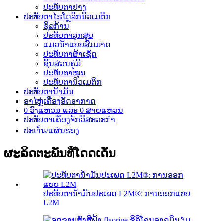
ປະທັບຕາຢາງ
ປະທັບຕາໄຮໂດຼລິກນິວເມຕິກ
ຊິລກ້ານ
ປະທັບຕາລູກສູບ
ແມວນ້ຳແບບສົມມາດ
ປະທັບຕາຜ້າເຊັດ
ຊິ້ນສ່ວນຄູ່ມື
ປະທັບຕາໝຸນ
ປະທັບຕານິວເມຕິກ
ປະທັບຕານ້ຳມັນ
ອາໄຫຼ່ເຄື່ອງອັດອາກາດ
0 ວົງແຫວນ ແລະ 0 ສາຍແຫວນ
ປະທັບຕາເຄື່ອງຈັກວິສະວະກຳ
ປະเก็น/ແຜ່ນຮອງ
ຜະລິດຕະພັນທີ່ໂດດເດັ່ນ
ປະທັບຕານ້ຳມັນປະເພດ L2M®: ການອອກແບບ
L2M