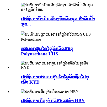
ປະທັບຕານ້ຳມັນເຄື່ອງຈັກລົດຂຸດ ສຳລັບປ້ຳ
ຂຸດ...
ກະບອກສູບໄຮໂດຼລິກວັດສະດຸ
Polyurethane UHS...
ປະທັບຕາກະບອກສູບໄຮໂດຼລິກທົ່ວໄປຮູ
ເພົາ KYD
ປະທັບຕາເຄື່ອງຈັກວິສະວະກຳ HBY