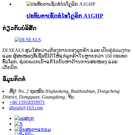
ປະທັບຕາເຊັດທໍ່ໄຮໂດຼລິກ A1GHP
ກ່ຽວກັບບໍລິສັດ
DLSEALS ສຸມໃສ່ຄວາມຕ້ອງການຂອງລູກຄ້າ ແລະ ເປັນຄູ່ຮ່ວມງານ
ແລະ ຜູ້ສະໜອງທີ່ເຊື່ອຖືໄດ້ໃຫ້ແກ່ລູກຄ້າໃນຫຼາຍກວ່າ 160 ປະເທດ
ທົ່ວໂລກ, ຊ່ວຍພວກເຂົາແກ້ໄຂບັນຫາດ້ານການສະໜອງ ແລະ
ເຕັກນິກ.
ຂໍ້ມູນຕິດຕໍ່
ທີ່ຢູ່: No. 2 ຖະໜົນ Niujiaokeng, Baizhoubian, Dongcheng
District, Dongguan, Guangdong, ຈີນ.
+86 15918359971
dlseals@163.com