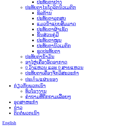
ປະທັບຕາຢາງ
ປະທັບຕາໄຮໂດຼລິກນິວເມຕິກ
ຊິລກ້ານ
ປະທັບຕາລູກສູບ
ແມວນ້ຳແບບສົມມາດ
ປະທັບຕາຜ້າເຊັດ
ຊິ້ນສ່ວນຄູ່ມື
ປະທັບຕາໝຸນ
ປະທັບຕານິວເມຕິກ
ຊຸດປະທັບຕາ
ປະທັບຕານ້ຳມັນ
ອາໄຫຼ່ເຄື່ອງອັດອາກາດ
0 ວົງແຫວນ ແລະ 0 ສາຍແຫວນ
ປະທັບຕາເຄື່ອງຈັກວິສະວະກຳ
ປະเก็น/ແຜ່ນຮອງ
ກ່ຽວກັບພວກເຮົາ
ທົວໂຮງງານ
ຄຳຖາມທີ່ຖືກຖາມເລື້ອຍໆ
ອຸດສາຫະກຳ
ຂ່າວ
ຕິດຕໍ່ພວກເຮົາ
English