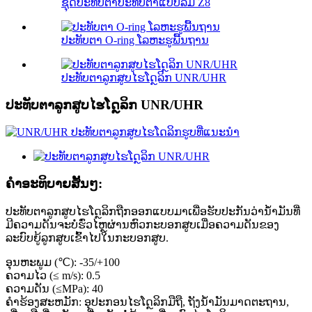
ຊຸດປະທັບຕາປະທັບຕາແບບລົມ Z8
ປະທັບຕາ O-ring ໂລຫະຮູພື້ນຖານ
ປະທັບຕາລູກສູບໄຮໂດຼລິກ UNR/UHR
ປະທັບຕາລູກສູບໄຮໂດຼລິກ UNR/UHR
ຄໍາອະທິບາຍສັ້ນໆ:
ປະທັບຕາລູກສູບໄຮໂດຼລິກຖືກອອກແບບມາເພື່ອຮັບປະກັນວ່ານ້ຳມັນທີ່
ມີຄວາມດັນຈະບໍ່ຮົ່ວໄຫຼຜ່ານຫົວກະບອກສູບເມື່ອຄວາມດັນຂອງ
ລະບົບຍູ້ລູກສູບເຂົ້າໄປໃນກະບອກສູບ.
ອຸນຫະພູມ (℃): -35/+100
ຄວາມໄວ (≤ m/s): 0.5
ຄວາມດັນ (≤MPa): 40
ຄໍາຮ້ອງສະຫມັກ: ອຸປະກອນໄຮໂດຼລິກມືຖື, ຖັງນໍ້າມັນມາດຕະຖານ,