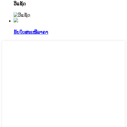
ວີແຊັດ
ຮັບໃບສະເໜີລາຄາ