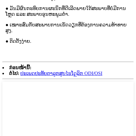
● ມັນມີຜົນກະທົບການຜະນຶກທີ່ດີເລີດພາຍໃຕ້ສະພາບທີ່ບໍ່ມີການ
ໂຫຼດ ແລະ ສະພາບອຸນຫະພູມຕໍ່າ.
● ເໝາະສົມກັບສະພາບການເຮັດວຽກທີ່ຕ້ອງການຄວາມທ້າທາຍ
ສູງ.
● ຕິດຕັ້ງງ່າຍ.
ກ່ອນໜ້ານີ້:
ຕໍ່ໄປ:
ປະເພດປະທັບຕາລູກສູບໄຮໂດຼລິກ ODI/OSI