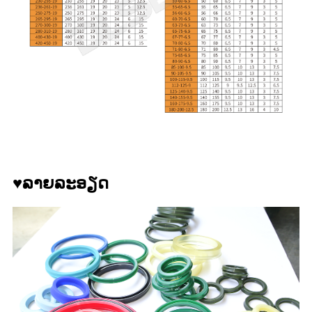
♥ລາຍລະອຽດ