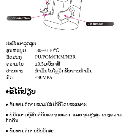
ປະທັບຕາລູກສູບ
ອຸນຫະພູມ
-30~+110℃
PU/POM/FKM/NBR
ວັດສະດຸ
ຄວາມໄວ
≤0.5ມ/ວິນາທີ
ປານກາງ
ນ້ຳມັນໄຮໂດຼລິກພື້ນຖານນ້ຳມັນ
≤40MPA
ກົດ
♦
ຂໍ້ໄດ້ປຽບ
● ທົນທານຕໍ່ການສວມໃສ່ໄດ້ດີໂດຍສະເພາະ
● ບໍ່ມີຄວາມຮູ້ສຶກຕໍ່ກັບແຮງກະແທກ ແລະ ຈຸດສູງສຸດຂອງຄວາມ
ກົດດັນ.
● ທົນທານຕໍ່ການບີບອັດສູງ.