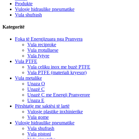
Produkte
Vulosje hidraulike pneumatike
Vula shufrash
Kategoritë
Foka të Energjizuara nga Pranvera
Vula reciproke
Vula rrotulluese
Vula fytyre
Vula PTFE
Vula çeliku inox me buzë PTFE
Vula PTFE (materiali kryesor)
Vula metalike
Unaza O
Unazë C
Unazë C me Energji Pranverore
Unaza E
Përshtatje me saktësi të lartë
Vulosje plastike inxhinierike
Vula gome
Vulosje hidraulike pneumatike
Vula shufrash
Vula pistoni