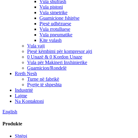
Vula shufrash
Vula pistoni
Vula simetrike
Guarnicione fshirëse
Pjesë udhëzuese
Vula rrotulluese
Vula pneumatike
Kite vulash
Vula vaji
Pjesë këmbimi për kompresor ajri
0 Unazë & 0 Kordon Unaze
Vula për Makineri Inxhinierike
Guarnicion/Rondelë
Rreth Nesh
Turne në fabrikë
Pyetje të shpeshta
Industritë
Lajme
Na Kontaktoni
English
Produkte
Shtëpi