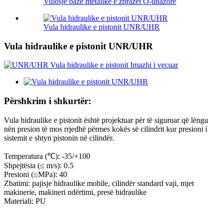
Vulosje bazë metalike e zbrazët O-unazore
Vula hidraulike e pistonit UNR/UHR
Vula hidraulike e pistonit UNR/UHR
Përshkrim i shkurtër:
Vula hidraulike e pistonit është projektuar për të siguruar që lëngu
nën presion të mos rrjedhë përmes kokës së cilindrit kur presioni i
sistemit e shtyn pistonin në cilindër.
Temperatura (℃): -35/+100
Shpejtësia (≤ m/s): 0.5
Presioni (≤MPa): 40
Zbatimi: pajisje hidraulike mobile, cilindër standard vaji, mjet
makinerie, makineri ndërtimi, presë hidraulike
Materiali: PU