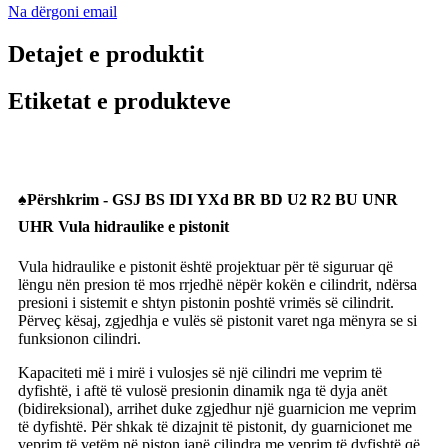
Na dërgoni email
Detajet e produktit
Etiketat e produkteve
♠
Përshkrim - GSJ BS IDI YXd BR BD U2 R2 BU UNR
UHR Vula hidraulike e pistonit
Vula hidraulike e pistonit është projektuar për të siguruar që
lëngu nën presion të mos rrjedhë nëpër kokën e cilindrit, ndërsa
presioni i sistemit e shtyn pistonin poshtë vrimës së cilindrit.
Përveç kësaj, zgjedhja e vulës së pistonit varet nga mënyra se si
funksionon cilindri.
Kapaciteti më i mirë i vulosjes së një cilindri me veprim të
dyfishtë, i aftë të vulosë presionin dinamik nga të dyja anët
(bidireksional), arrihet duke zgjedhur një guarnicion me veprim
të dyfishtë. Për shkak të dizajnit të pistonit, dy guarnicionet me
veprim të vetëm në piston janë cilindra me veprim të dyfishtë që