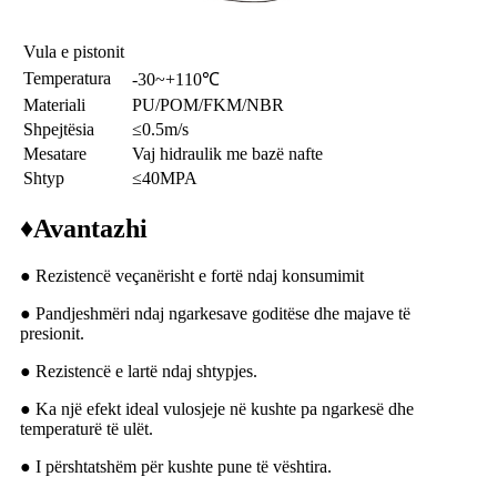
Vula e pistonit
Temperatura
-30~+110℃
Materiali
PU/POM/FKM/NBR
Shpejtësia
≤0.5m/s
Mesatare
Vaj hidraulik me bazë nafte
Shtyp
≤40MPA
♦
Avantazhi
● Rezistencë veçanërisht e fortë ndaj konsumimit
● Pandjeshmëri ndaj ngarkesave goditëse dhe majave të
presionit.
● Rezistencë e lartë ndaj shtypjes.
● Ka një efekt ideal vulosjeje në kushte pa ngarkesë dhe
temperaturë të ulët.
● I përshtatshëm për kushte pune të vështira.