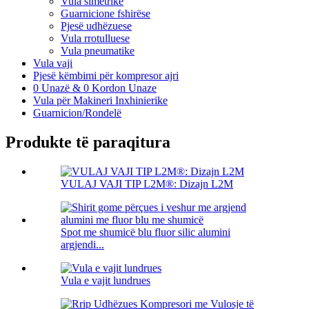
Vula simetrike
Guarnicione fshirëse
Pjesë udhëzuese
Vula rrotulluese
Vula pneumatike
Vula vaji
Pjesë këmbimi për kompresor ajri
0 Unazë & 0 Kordon Unaze
Vula për Makineri Inxhinierike
Guarnicion/Rondelë
Produkte të paraqitura
VULAJ VAJI TIP L2M®: Dizajn L2M
Spot me shumicë blu fluor silic alumini
argjendi...
Vula e vajit lundrues