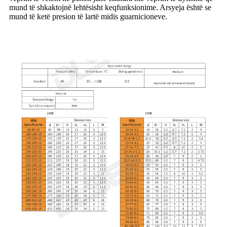
mund të shkaktojnë lehtësisht keqfunksionime. Arsyeja është se
mund të ketë presion të lartë midis guarnicioneve.