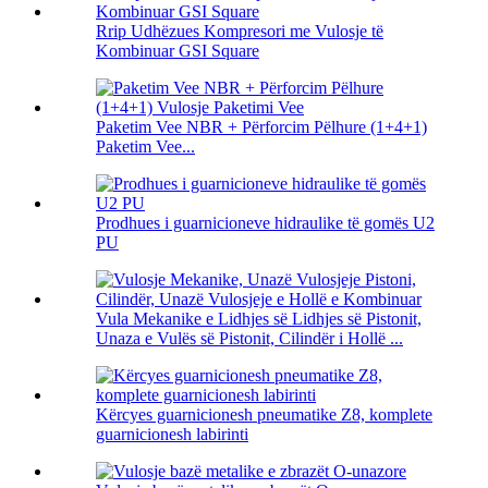
Rrip Udhëzues Kompresori me Vulosje të
Kombinuar GSI Square
Paketim Vee NBR + Përforcim Pëlhure (1+4+1)
Paketim Vee...
Prodhues i guarnicioneve hidraulike të gomës U2
PU
Vula Mekanike e Lidhjes së Lidhjes së Pistonit,
Unaza e Vulës së Pistonit, Cilindër i Hollë ...
Kërcyes guarnicionesh pneumatike Z8, komplete
guarnicionesh labirinti