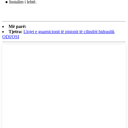
● Instalim i lehtë.
Më parë:
Tjetra:
Llojet e guarnicionit të pistonit të cilindrit hidraulik
ODI/OSI