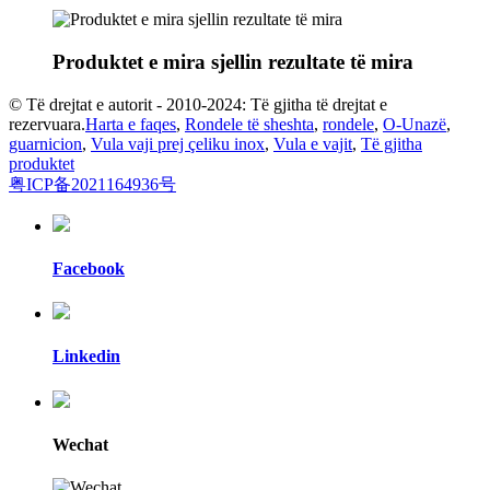
Produktet e mira sjellin rezultate të mira
© Të drejtat e autorit - 2010-2024: Të gjitha të drejtat e
rezervuara.
Harta e faqes
,
Rondele të sheshta
,
rondele
,
O-Unazë
,
guarnicion
,
Vula vaji prej çeliku inox
,
Vula e vajit
,
Të gjitha
produktet
粤ICP备2021164936号
Facebook
Linkedin
Wechat