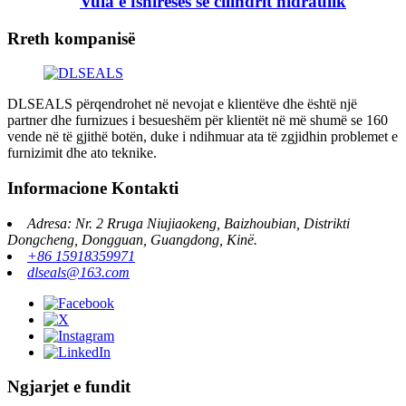
Vula e fshirëses së cilindrit hidraulik
Rreth kompanisë
DLSEALS përqendrohet në nevojat e klientëve dhe është një
partner dhe furnizues i besueshëm për klientët në më shumë se 160
vende në të gjithë botën, duke i ndihmuar ata të zgjidhin problemet e
furnizimit dhe ato teknike.
Informacione Kontakti
Adresa: Nr. 2 Rruga Niujiaokeng, Baizhoubian, Distrikti
Dongcheng, Dongguan, Guangdong, Kinë.
+86 15918359971
dlseals@163.com
Ngjarjet e fundit