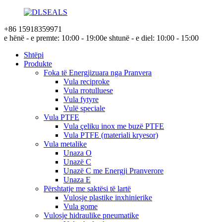
+86 15918359971
e hënë - e premte: 10:00 - 19:00
e shtunë - e diel: 10:00 - 15:00
Shtëpi
Produkte
Foka të Energjizuara nga Pranvera
Vula reciproke
Vula rrotulluese
Vula fytyre
Vulë speciale
Vula PTFE
Vula çeliku inox me buzë PTFE
Vula PTFE (materiali kryesor)
Vula metalike
Unaza O
Unazë C
Unazë C me Energji Pranverore
Unaza E
Përshtatje me saktësi të lartë
Vulosje plastike inxhinierike
Vula gome
Vulosje hidraulike pneumatike