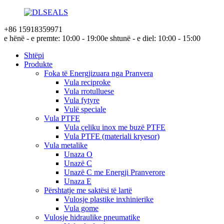
+86 15918359971
e hënë - e premte: 10:00 - 19:00
e shtunë - e diel: 10:00 - 15:00
Shtëpi
Produkte
Foka të Energjizuara nga Pranvera
Vula reciproke
Vula rrotulluese
Vula fytyre
Vulë speciale
Vula PTFE
Vula çeliku inox me buzë PTFE
Vula PTFE (materiali kryesor)
Vula metalike
Unaza O
Unazë C
Unazë C me Energji Pranverore
Unaza E
Përshtatje me saktësi të lartë
Vulosje plastike inxhinierike
Vula gome
Vulosje hidraulike pneumatike