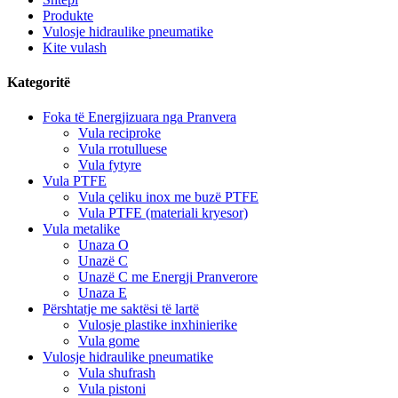
Produkte
Vulosje hidraulike pneumatike
Kite vulash
Kategoritë
Foka të Energjizuara nga Pranvera
Vula reciproke
Vula rrotulluese
Vula fytyre
Vula PTFE
Vula çeliku inox me buzë PTFE
Vula PTFE (materiali kryesor)
Vula metalike
Unaza O
Unazë C
Unazë C me Energji Pranverore
Unaza E
Përshtatje me saktësi të lartë
Vulosje plastike inxhinierike
Vula gome
Vulosje hidraulike pneumatike
Vula shufrash
Vula pistoni