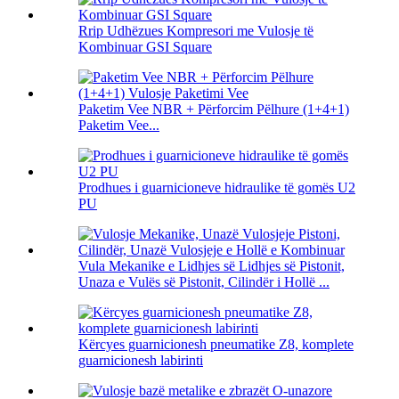
Rrip Udhëzues Kompresori me Vulosje të
Kombinuar GSI Square
Paketim Vee NBR + Përforcim Pëlhure (1+4+1)
Paketim Vee...
Prodhues i guarnicioneve hidraulike të gomës U2
PU
Vula Mekanike e Lidhjes së Lidhjes së Pistonit,
Unaza e Vulës së Pistonit, Cilindër i Hollë ...
Kërcyes guarnicionesh pneumatike Z8, komplete
guarnicionesh labirinti