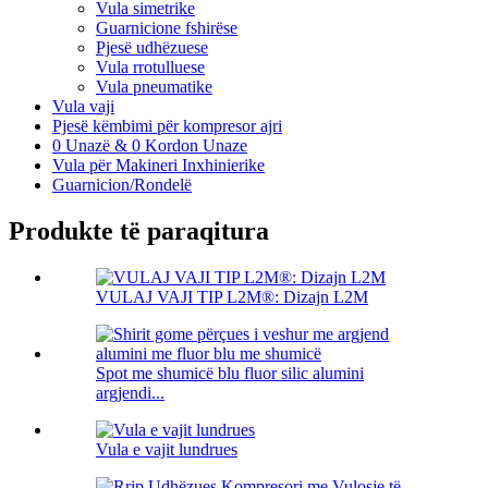
Vula simetrike
Guarnicione fshirëse
Pjesë udhëzuese
Vula rrotulluese
Vula pneumatike
Vula vaji
Pjesë këmbimi për kompresor ajri
0 Unazë & 0 Kordon Unaze
Vula për Makineri Inxhinierike
Guarnicion/Rondelë
Produkte të paraqitura
VULAJ VAJI TIP L2M®: Dizajn L2M
Spot me shumicë blu fluor silic alumini
argjendi...
Vula e vajit lundrues