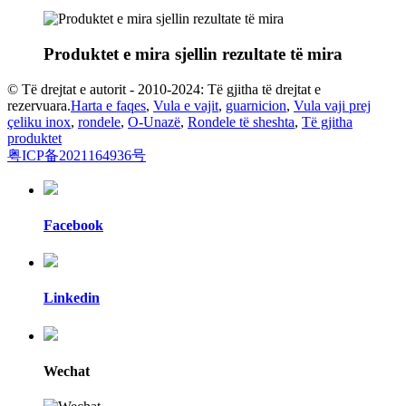
Produktet e mira sjellin rezultate të mira
© Të drejtat e autorit - 2010-2024: Të gjitha të drejtat e
rezervuara.
Harta e faqes
,
Vula e vajit
,
guarnicion
,
Vula vaji prej
çeliku inox
,
rondele
,
O-Unazë
,
Rondele të sheshta
,
Të gjitha
produktet
粤ICP备2021164936号
Facebook
Linkedin
Wechat