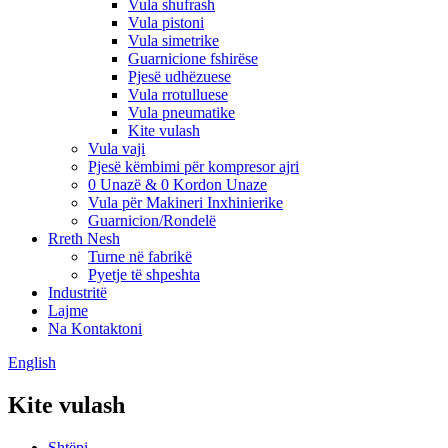
Vula shufrash
Vula pistoni
Vula simetrike
Guarnicione fshirëse
Pjesë udhëzuese
Vula rrotulluese
Vula pneumatike
Kite vulash
Vula vaji
Pjesë këmbimi për kompresor ajri
0 Unazë & 0 Kordon Unaze
Vula për Makineri Inxhinierike
Guarnicion/Rondelë
Rreth Nesh
Turne në fabrikë
Pyetje të shpeshta
Industritë
Lajme
Na Kontaktoni
English
Kite vulash
Shtëpi