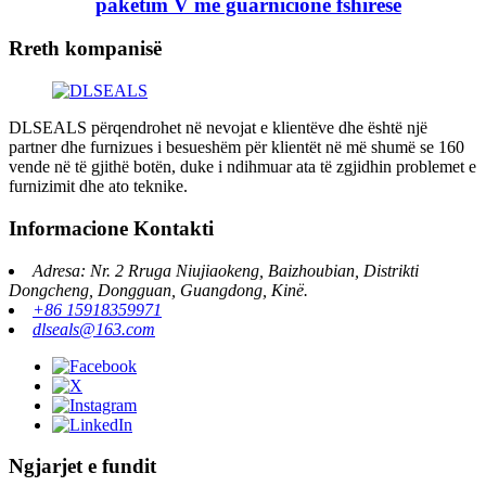
paketim V me guarnicione fshirëse
Rreth kompanisë
DLSEALS përqendrohet në nevojat e klientëve dhe është një
partner dhe furnizues i besueshëm për klientët në më shumë se 160
vende në të gjithë botën, duke i ndihmuar ata të zgjidhin problemet e
furnizimit dhe ato teknike.
Informacione Kontakti
Adresa: Nr. 2 Rruga Niujiaokeng, Baizhoubian, Distrikti
Dongcheng, Dongguan, Guangdong, Kinë.
+86 15918359971
dlseals@163.com
Ngjarjet e fundit