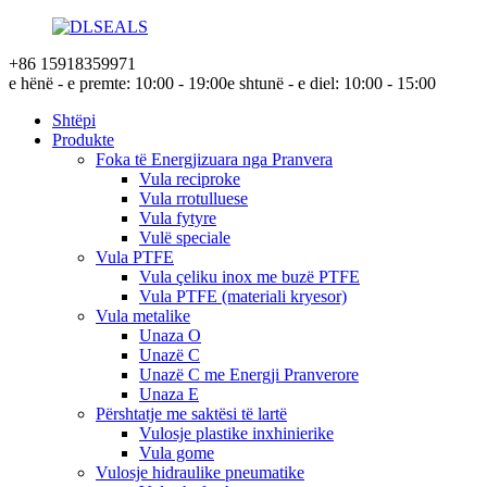
+86 15918359971
e hënë - e premte: 10:00 - 19:00
e shtunë - e diel: 10:00 - 15:00
Shtëpi
Produkte
Foka të Energjizuara nga Pranvera
Vula reciproke
Vula rrotulluese
Vula fytyre
Vulë speciale
Vula PTFE
Vula çeliku inox me buzë PTFE
Vula PTFE (materiali kryesor)
Vula metalike
Unaza O
Unazë C
Unazë C me Energji Pranverore
Unaza E
Përshtatje me saktësi të lartë
Vulosje plastike inxhinierike
Vula gome
Vulosje hidraulike pneumatike