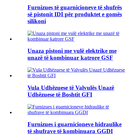
Furnizues të guarnicioneve të shufrës
së pistonit IDI për produktet e gomës
silikoni
Unaza pistoni me vulë elektrike me
unazë të kombinuar katrore GSF
Vula Udhëzuese të Valvulës Unazë
Udhëzuese të Boshtit GFI
Furnizues i guarnicioneve hidraulike
të shufrave të kombinuara GGDI