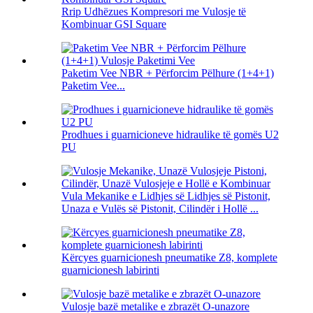
Rrip Udhëzues Kompresori me Vulosje të
Kombinuar GSI Square
Paketim Vee NBR + Përforcim Pëlhure (1+4+1)
Paketim Vee...
Prodhues i guarnicioneve hidraulike të gomës U2
PU
Vula Mekanike e Lidhjes së Lidhjes së Pistonit,
Unaza e Vulës së Pistonit, Cilindër i Hollë ...
Kërcyes guarnicionesh pneumatike Z8, komplete
guarnicionesh labirinti
Vulosje bazë metalike e zbrazët O-unazore