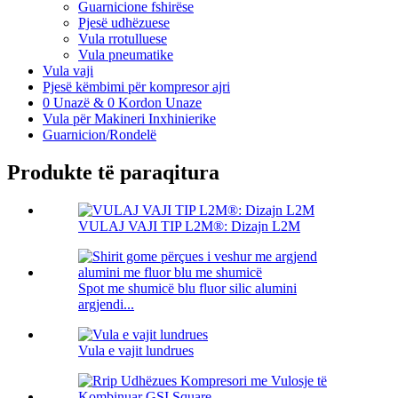
Guarnicione fshirëse
Pjesë udhëzuese
Vula rrotulluese
Vula pneumatike
Vula vaji
Pjesë këmbimi për kompresor ajri
0 Unazë & 0 Kordon Unaze
Vula për Makineri Inxhinierike
Guarnicion/Rondelë
Produkte të paraqitura
VULAJ VAJI TIP L2M®: Dizajn L2M
Spot me shumicë blu fluor silic alumini
argjendi...
Vula e vajit lundrues