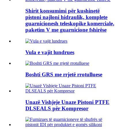
Shirit konsumimi për kushinetë
pistoni najloni hidraulik, komplete
guarnicionesh teleskopike komerciale,
paketim V me guarnicione fshirëse
Vula e vajit lundrues
Boshti GRS me rrjetë rrotulluese
Unazë Vishjeje Unaze Pistoni PTFE
DLSEALS për Kompresor