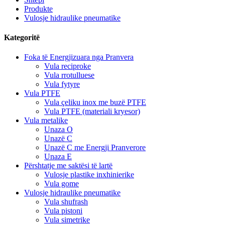
Produkte
Vulosje hidraulike pneumatike
Kategoritë
Foka të Energjizuara nga Pranvera
Vula reciproke
Vula rrotulluese
Vula fytyre
Vula PTFE
Vula çeliku inox me buzë PTFE
Vula PTFE (materiali kryesor)
Vula metalike
Unaza O
Unazë C
Unazë C me Energji Pranverore
Unaza E
Përshtatje me saktësi të lartë
Vulosje plastike inxhinierike
Vula gome
Vulosje hidraulike pneumatike
Vula shufrash
Vula pistoni
Vula simetrike