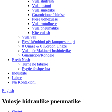
Vula shufrash
Vula pistoni
Vula simetrike
Guarnicione fshirëse
Pjesë udhëzuese
Vula rrotulluese
Vula pneumatike
Kite vulash
Vula vaji
Pjesë këmbimi për kompresor ajri
0 Unazë & 0 Kordon Unaze
Vula për Makineri Inxhinierike
Guarnicion/Rondelë
Rreth Nesh
Turne në fabrikë
Pyetje të shpeshta
Industritë
Lajme
Na Kontaktoni
English
Vulosje hidraulike pneumatike
Shtëpi