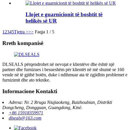
Llojet e guarnicionit të boshtit të
helikës së UR
1
2
3
4
5
Tjetra >
>>
Faqja 1 / 5
Rreth kompanisë
DLSEALS përqendrohet në nevojat e klientëve dhe është një
partner dhe furnizues i besueshëm për klientët në më shumë se 160
vende në të gjithë botën, duke i ndihmuar ata të zgjidhin problemet e
furnizimit dhe ato teknike.
Informacione Kontakti
Adresa: Nr. 2 Rruga Niujiaokeng, Baizhoubian, Distrikti
Dongcheng, Dongguan, Guangdong, Kinë.
+86 15918359971
dlseals@163.com