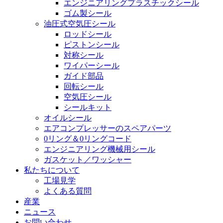
エンジニアリングプラスチックシール
ゴム製シール
油圧式空気圧シール
ロッドシール
ピストンシール
対称シール
ワイパーシール
ガイド部品
回転シール
空気圧シール
シールキット
オイルシール
エアコンプレッサーのスペアパーツ
0リング＆0リングコード
エンジニアリング機械用シール
ガスケット／ワッシャー
私たちについて
工場見学
よくある質問
産業
ニュース
お問い合わせ