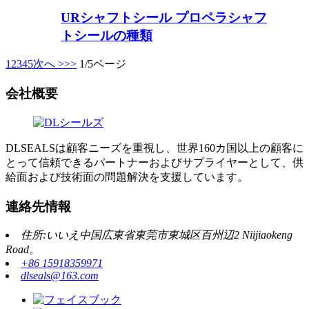
URシャフトシール プロペラシャフ
トシールの種類
1
2
3
4
5
次へ >
>>
1/5ページ
会社概要
DLSEALSは顧客ニーズを重視し、世界160カ国以上の顧客に
とって信頼できるパートナーおよびサプライヤーとして、供
給面および技術面の問題解決を支援しています。
連絡先情報
住所:いいえ中国広東省東莞市東城区百州辺2 Niijiaokeng
Road。
+86 15918359971
dlseals@163.com