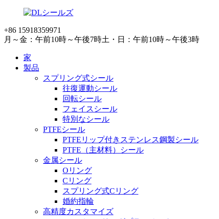
+86 15918359971
月～金：午前10時～午後7時
土・日：午前10時～午後3時
家
製品
スプリング式シール
往復運動シール
回転シール
フェイスシール
特別なシール
PTFEシール
PTFEリップ付きステンレス鋼製シール
PTFE（主材料）シール
金属シール
Oリング
Cリング
スプリング式Cリング
婚約指輪
高精度カスタマイズ