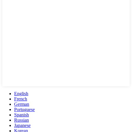
English
French
German
Portuguese
Spanish
Russian
Japanese
Korean