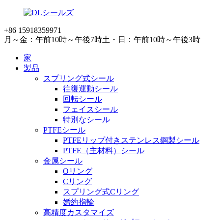
+86 15918359971
月～金：午前10時～午後7時
土・日：午前10時～午後3時
家
製品
スプリング式シール
往復運動シール
回転シール
フェイスシール
特別なシール
PTFEシール
PTFEリップ付きステンレス鋼製シール
PTFE（主材料）シール
金属シール
Oリング
Cリング
スプリング式Cリング
婚約指輪
高精度カスタマイズ