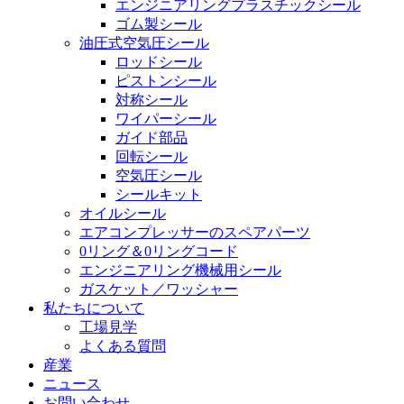
エンジニアリングプラスチックシール
ゴム製シール
油圧式空気圧シール
ロッドシール
ピストンシール
対称シール
ワイパーシール
ガイド部品
回転シール
空気圧シール
シールキット
オイルシール
エアコンプレッサーのスペアパーツ
0リング＆0リングコード
エンジニアリング機械用シール
ガスケット／ワッシャー
私たちについて
工場見学
よくある質問
産業
ニュース
お問い合わせ