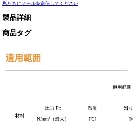
私たちにメールを送信してください
製品詳細
商品タグ
適用範囲
適用範囲
圧力 Pr:
温度
滑
材料
N/mm²（最大）
[℃]
[