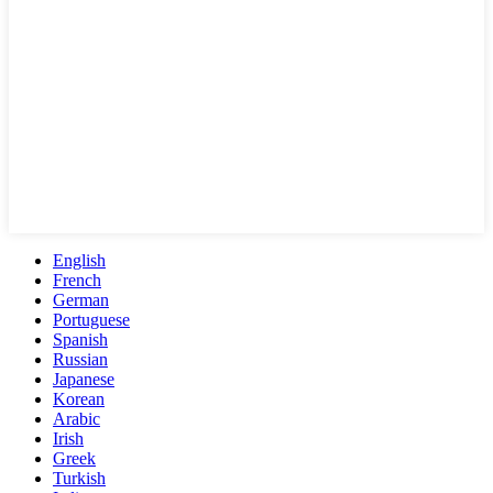
English
French
German
Portuguese
Spanish
Russian
Japanese
Korean
Arabic
Irish
Greek
Turkish