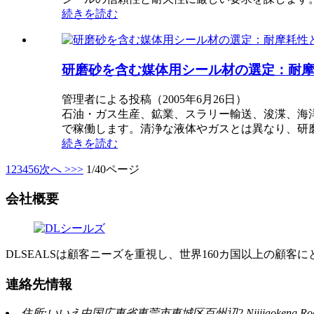
続きを読む
研磨砂を含む媒体用シール材の選定：耐
管理者による投稿（2005年6月26日）
石油・ガス生産、鉱業、スラリー輸送、浚渫、海
で稼働します。清浄な液体やガスとは異なり、研
続きを読む
1
2
3
4
5
6
次へ >
>>
1/40ページ
会社概要
DLSEALSは顧客ニーズを重視し、世界160カ国以上の
連絡先情報
住所:いいえ中国広東省東莞市東城区百州辺2 Niijiaokeng Ro