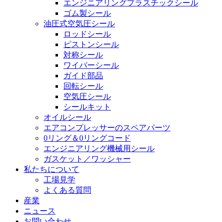
エンジニアリングプラスチックシール
ゴム製シール
油圧式空気圧シール
ロッドシール
ピストンシール
対称シール
ワイパーシール
ガイド部品
回転シール
空気圧シール
シールキット
オイルシール
エアコンプレッサーのスペアパーツ
0リング＆0リングコード
エンジニアリング機械用シール
ガスケット／ワッシャー
私たちについて
工場見学
よくある質問
産業
ニュース
お問い合わせ