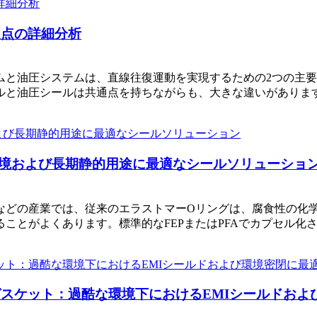
違点の詳細分析
ムと油圧システムは、直線往復運動を実現するための2つの主
ルと油圧シールは共通点を持ちながらも、大きな違いがありま
境および長期静的用途に最適なシールソリューショ
などの産業では、従来のエラストマーOリングは、腐食性の化
ことがよくあります。標準的なFEPまたはPFAでカプセル化
スケット：過酷な環境下におけるEMIシールドおよ