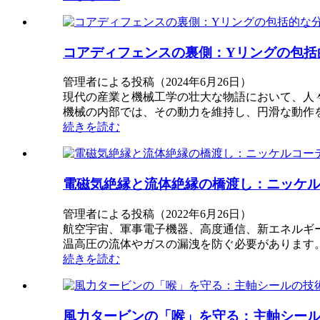
コアディフェンスの裏側：Yリングの包括
管理者による投稿（2024年6月26日）
現代の産業と機械工学の壮大な物語において、人
機械の内部では、その動力を維持し、円滑な動作
続きを読む
電磁気絶縁と流体絶縁の橋渡し：ニッケ
管理者による投稿（2022年6月26日）
航空宇宙、軍事電子機器、高度通信、新エネルギ
温高圧の流体やガスの漏洩を防ぐ必要があります
続きを読む
風力タービンの「喉」を守る：主軸シー