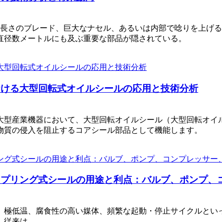
もの長さのブレード、巨大なナセル、あるいは内部で唸りを上げ
直径数メートルにも及ぶ重要な部品が隠されている。
おける大型回転式オイルシールの応用と技術分析
大型産業機器において、大型回転オイルシール（大型回転オイ
物質の侵入を阻止するコアシール部品として機能します。
プリング式シールの用途と利点：バルブ、ポンプ、コ
、極低温、腐食性の高い媒体、頻繁な起動・停止サイクルとい
。従来は…