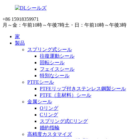
+86 15918359971
月～金：午前10時～午後7時
土・日：午前10時～午後3時
家
製品
スプリング式シール
往復運動シール
回転シール
フェイスシール
特別なシール
PTFEシール
PTFEリップ付きステンレス鋼製シール
PTFE（主材料）シール
金属シール
Oリング
Cリング
スプリング式Cリング
婚約指輪
高精度カスタマイズ