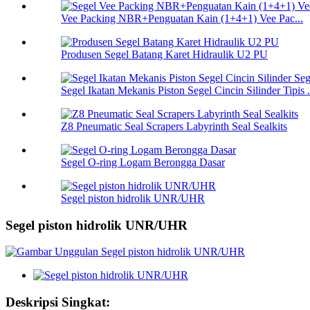
Vee Packing NBR+Penguatan Kain (1+4+1) Vee Pac...
Produsen Segel Batang Karet Hidraulik U2 PU
Segel Ikatan Mekanis Piston Segel Cincin Silinder Tipis .
Z8 Pneumatic Seal Scrapers Labyrinth Seal Sealkits
Segel O-ring Logam Berongga Dasar
Segel piston hidrolik UNR/UHR
Segel piston hidrolik UNR/UHR
Deskripsi Singkat: