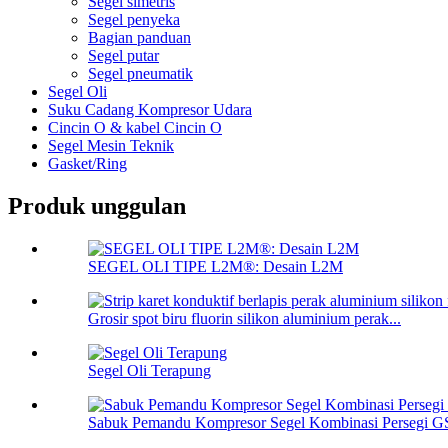
Segel simetris
Segel penyeka
Bagian panduan
Segel putar
Segel pneumatik
Segel Oli
Suku Cadang Kompresor Udara
Cincin O & kabel Cincin O
Segel Mesin Teknik
Gasket/Ring
Produk unggulan
SEGEL OLI TIPE L2M®: Desain L2M
Grosir spot biru fluorin silikon aluminium perak...
Segel Oli Terapung
Sabuk Pemandu Kompresor Segel Kombinasi Persegi G