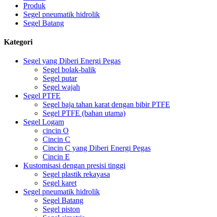
Produk
Segel pneumatik hidrolik
Segel Batang
Kategori
Segel yang Diberi Energi Pegas
Segel bolak-balik
Segel putar
Segel wajah
Segel PTFE
Segel baja tahan karat dengan bibir PTFE
Segel PTFE (bahan utama)
Segel Logam
cincin O
Cincin C
Cincin C yang Diberi Energi Pegas
Cincin E
Kustomisasi dengan presisi tinggi
Segel plastik rekayasa
Segel karet
Segel pneumatik hidrolik
Segel Batang
Segel piston