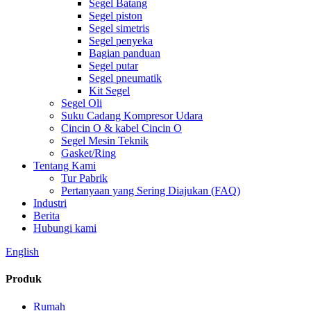
Segel Batang
Segel piston
Segel simetris
Segel penyeka
Bagian panduan
Segel putar
Segel pneumatik
Kit Segel
Segel Oli
Suku Cadang Kompresor Udara
Cincin O & kabel Cincin O
Segel Mesin Teknik
Gasket/Ring
Tentang Kami
Tur Pabrik
Pertanyaan yang Sering Diajukan (FAQ)
Industri
Berita
Hubungi kami
English
Produk
Rumah