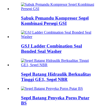
Sabuk Pemandu Kompresor Segel
Kombinasi Persegi GSI
GSJ Ladder Combination Seal
Bonded Seal Washer
Segel Batang Hidraulik Berkualitas
Tinggi GE1, Segel NBR
Segel Batang Penyeka Poros Putar
BS