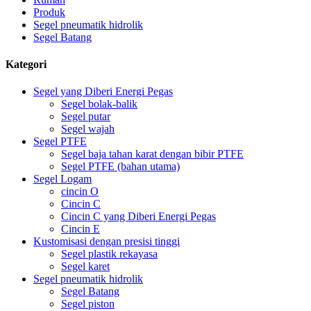
Produk
Segel pneumatik hidrolik
Segel Batang
Kategori
Segel yang Diberi Energi Pegas
Segel bolak-balik
Segel putar
Segel wajah
Segel PTFE
Segel baja tahan karat dengan bibir PTFE
Segel PTFE (bahan utama)
Segel Logam
cincin O
Cincin C
Cincin C yang Diberi Energi Pegas
Cincin E
Kustomisasi dengan presisi tinggi
Segel plastik rekayasa
Segel karet
Segel pneumatik hidrolik
Segel Batang
Segel piston