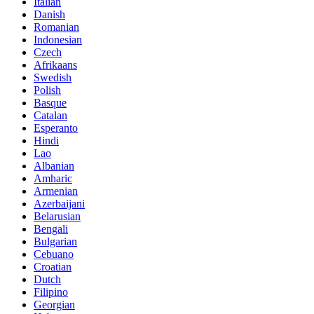
Italian
Danish
Romanian
Indonesian
Czech
Afrikaans
Swedish
Polish
Basque
Catalan
Esperanto
Hindi
Lao
Albanian
Amharic
Armenian
Azerbaijani
Belarusian
Bengali
Bulgarian
Cebuano
Croatian
Dutch
Filipino
Georgian