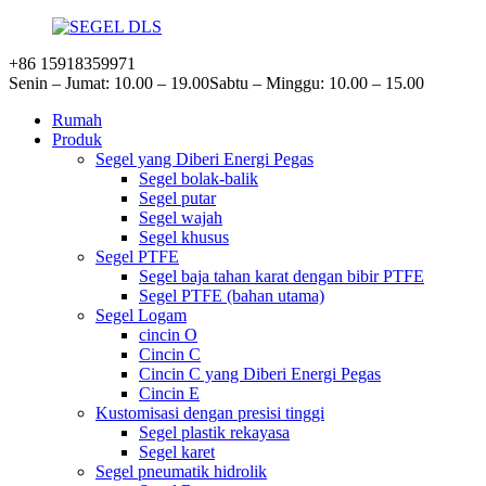
+86 15918359971
Senin – Jumat: 10.00 – 19.00
Sabtu – Minggu: 10.00 – 15.00
Rumah
Produk
Segel yang Diberi Energi Pegas
Segel bolak-balik
Segel putar
Segel wajah
Segel khusus
Segel PTFE
Segel baja tahan karat dengan bibir PTFE
Segel PTFE (bahan utama)
Segel Logam
cincin O
Cincin C
Cincin C yang Diberi Energi Pegas
Cincin E
Kustomisasi dengan presisi tinggi
Segel plastik rekayasa
Segel karet
Segel pneumatik hidrolik