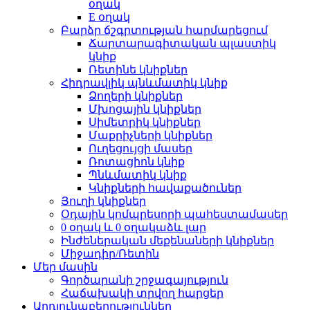
օղակ
E օղակ
Բարձր ճշգրտության հարմարեցում
Ճարտարագիտական ​​պլաստիկ
կնիք
Ռետինե կնիքներ
Հիդրավլիկ պնևմատիկ կնիք
Ձողերի կնիքներ
Մխոցային կնիքներ
Սիմետրիկ կնիքներ
Մաքրիչների կնիքներ
Ուղեցույցի մասեր
Ռոտացիոն կնիք
Պնևմատիկ կնիք
Կնիքների հավաքածուներ
Յուղի կնիքներ
Օդային կոմպրեսորի պահեստամասեր
0 օղակ և 0 օղակաձև լար
Ինժեներական մեքենաների կնիքներ
Միջադիր/Ռետին
Մեր մասին
Գործարանի շրջագայություն
Հաճախակի տրվող հարցեր
Արդյունաբերություններ