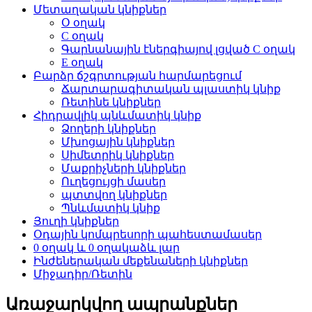
Մետաղական կնիքներ
Օ օղակ
C օղակ
Գարնանային էներգիայով լցված C օղակ
E օղակ
Բարձր ճշգրտության հարմարեցում
Ճարտարագիտական ​​պլաստիկ կնիք
Ռետինե կնիքներ
Հիդրավլիկ պնևմատիկ կնիք
Ձողերի կնիքներ
Մխոցային կնիքներ
Սիմետրիկ կնիքներ
Մաքրիչների կնիքներ
Ուղեցույցի մասեր
պտտվող կնիքներ
Պնևմատիկ կնիք
Յուղի կնիքներ
Օդային կոմպրեսորի պահեստամասեր
0 օղակ և 0 օղակաձև լար
Ինժեներական մեքենաների կնիքներ
Միջադիր/Ռետին
Առաջարկվող ապրանքներ