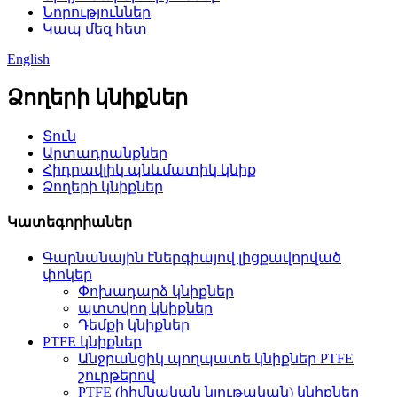
Նորություններ
Կապ մեզ հետ
English
Ձողերի կնիքներ
Տուն
Արտադրանքներ
Հիդրավլիկ պնևմատիկ կնիք
Ձողերի կնիքներ
Կատեգորիաներ
Գարնանային էներգիայով լիցքավորված
փոկեր
Փոխադարձ կնիքներ
պտտվող կնիքներ
Դեմքի կնիքներ
PTFE կնիքներ
Անջրանցիկ պողպատե կնիքներ PTFE
շուրթերով
PTFE (հիմնական նյութական) կնիքներ