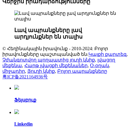
Վերջին իրադարձությունները
Լավ ապրանքները լավ
արդյունքներ են տալիս
© Հեղինակային իրավունք - 2010-2024: Բոլոր
իրավունքները պաշտպանված են։
Կայքի քարտեզ
,
Չժանգոտվող պողպատից յուղի կնիք
,
լվացող
մեքենա
,
Հարթ լվացքի մեքենաներ
,
Օ-օղակ
,
միջադիր
,
Յուղի կնիք
,
Բոլոր ապրանքները
粤ICP备2021164936号
Ֆեյսբուք
Linkedin