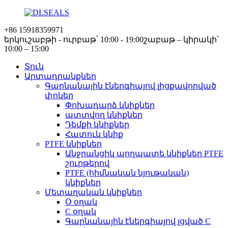
+86 15918359971
երկուշաբթի - ուրբաթ՝ 10:00 - 19:00
շաբաթ – կիրակի՝
10:00 – 15:00
Տուն
Արտադրանքներ
Գարնանային էներգիայով լիցքավորված
փոկեր
Փոխադարձ կնիքներ
պտտվող կնիքներ
Դեմքի կնիքներ
Հատուկ կնիք
PTFE կնիքներ
Անջրանցիկ պողպատե կնիքներ PTFE
շուրթերով
PTFE (հիմնական նյութական)
կնիքներ
Մետաղական կնիքներ
Օ օղակ
C օղակ
Գարնանային էներգիայով լցված C