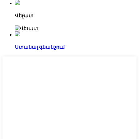
Վեչատ
Ստանալ գնանշում