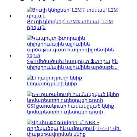
Յուղի կնիքներ՝ L2M® տեսակ՝ L2M
դիզայն
Spot մեծածախ կապույտ ֆտորային
սիլիցիումային ալյումինե արծաթե ...
Լողացող յուղի կնիք
GSI քառակուսի համակցված կնիք
կոմպրեսորի ուղեցույցի գոտի