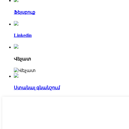
Ֆեյսբուք
Linkedin
Վեչատ
Ստանալ գնանշում