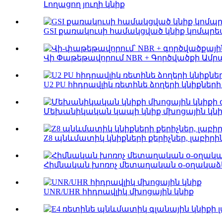
Լողացող յուղի կնիք
GSI քառակուսի համակցված կնիք կոմպրես
Վի Փաթեթավորում NBR + Գործվածքի Ամրաց
U2 PU հիդրավլիկ ռետինե ձողերի կնիքնե
Մեխանիկական կապի կնիք մխոցային կնիք
Z8 պնևմատիկ կնիքների քերիչներ, լաբիր
Հիմնական խոռոչ մետաղական օ-օղակաձ
UNR/UHR հիդրավլիկ մխոցային կնիք