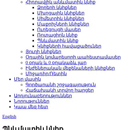
Հիդրավլիկ պնևմատիկ կնիք
Ձողերի կնիքներ
Մխոցային կնիքներ
Սիմետրիկ կնիքներ
Մաքրիչների կնիքներ
Ուղեցույցի մասեր
Ռոտացիոն կնիք
Պնևմատիկ կնիք
Կնիքների հավաքածուներ
Յուղի կնիքներ
Օդային կոմպրեսորի պահեստամասեր
0 օղակ և 0 օղակաձև լար
Ինժեներական մեքենաների կնիքներ
Միջադիր/Ռետին
Մեր մասին
Գործարանի շրջագայություն
Հաճախակի տրվող հարցեր
Արդյունաբերություններ
Նորություններ
Կապ մեզ հետ
English
Պնևմատիկ կնիք