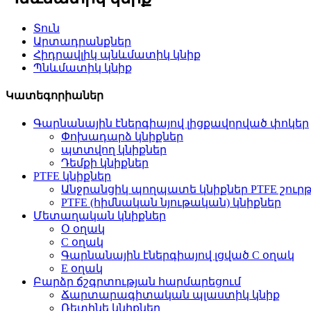
Տուն
Արտադրանքներ
Հիդրավլիկ պնևմատիկ կնիք
Պնևմատիկ կնիք
Կատեգորիաներ
Գարնանային էներգիայով լիցքավորված փոկեր
Փոխադարձ կնիքներ
պտտվող կնիքներ
Դեմքի կնիքներ
PTFE կնիքներ
Անջրանցիկ պողպատե կնիքներ PTFE շուր
PTFE (հիմնական նյութական) կնիքներ
Մետաղական կնիքներ
Օ օղակ
C օղակ
Գարնանային էներգիայով լցված C օղակ
E օղակ
Բարձր ճշգրտության հարմարեցում
Ճարտարագիտական ​​պլաստիկ կնիք
Ռետինե կնիքներ