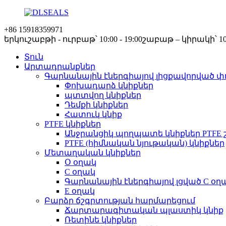
+86 15918359971
երկուշաբթի - ուրբաթ՝ 10:00 - 19:00
շաբաթ – կիրակի՝ 10:0
Տուն
Արտադրանքներ
Գարնանային էներգիայով լիցքավորված փ
Փոխադարձ կնիքներ
պտտվող կնիքներ
Դեմքի կնիքներ
Հատուկ կնիք
PTFE կնիքներ
Անջրանցիկ պողպատե կնիքներ PTFE 
PTFE (հիմնական նյութական) կնիքներ
Մետաղական կնիքներ
Օ օղակ
C օղակ
Գարնանային էներգիայով լցված C օղ
E օղակ
Բարձր ճշգրտության հարմարեցում
Ճարտարագիտական ​​պլաստիկ կնիք
Ռետինե կնիքներ