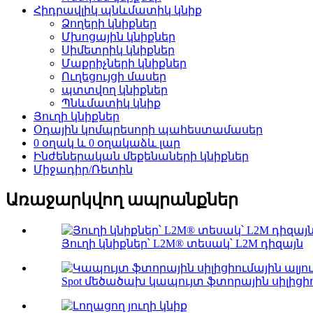
Հիդրավլիկ պնևմատիկ կնիք
Ձողերի կնիքներ
Մխոցային կնիքներ
Սիմետրիկ կնիքներ
Մաքրիչների կնիքներ
Ուղեցույցի մասեր
պտտվող կնիքներ
Պնևմատիկ կնիք
Յուղի կնիքներ
Օդային կոմպրեսորի պահեստամասեր
0 օղակ և 0 օղակաձև լար
Ինժեներական մեքենաների կնիքներ
Միջադիր/Ռետին
Առաջարկվող ապրանքներ
Յուղի կնիքներ՝ L2M® տեսակ՝ L2M դիզայն
Spot մեծածախ կապույտ ֆտորային սիլիցիու