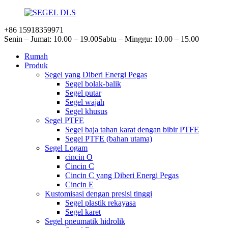
+86 15918359971
Senin – Jumat: 10.00 – 19.00
Sabtu – Minggu: 10.00 – 15.00
Rumah
Produk
Segel yang Diberi Energi Pegas
Segel bolak-balik
Segel putar
Segel wajah
Segel khusus
Segel PTFE
Segel baja tahan karat dengan bibir PTFE
Segel PTFE (bahan utama)
Segel Logam
cincin O
Cincin C
Cincin C yang Diberi Energi Pegas
Cincin E
Kustomisasi dengan presisi tinggi
Segel plastik rekayasa
Segel karet
Segel pneumatik hidrolik