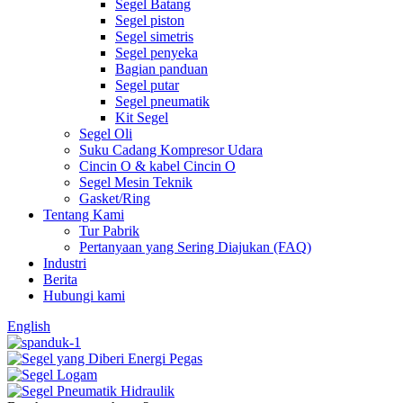
Segel Batang
Segel piston
Segel simetris
Segel penyeka
Bagian panduan
Segel putar
Segel pneumatik
Kit Segel
Segel Oli
Suku Cadang Kompresor Udara
Cincin O & kabel Cincin O
Segel Mesin Teknik
Gasket/Ring
Tentang Kami
Tur Pabrik
Pertanyaan yang Sering Diajukan (FAQ)
Industri
Berita
Hubungi kami
English