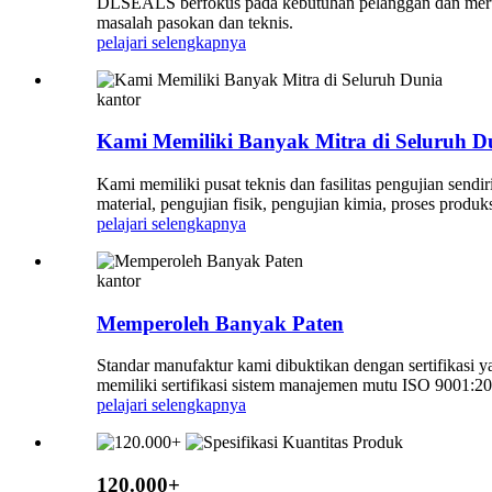
DLSEALS berfokus pada kebutuhan pelanggan dan merupa
masalah pasokan dan teknis.
pelajari selengkapnya
kantor
Kami Memiliki Banyak Mitra di Seluruh D
Kami memiliki pusat teknis dan fasilitas pengujian sen
material, pengujian fisik, pengujian kimia, proses produ
pelajari selengkapnya
kantor
Memperoleh Banyak Paten
Standar manufaktur kami dibuktikan dengan sertifika
memiliki sertifikasi sistem manajemen mutu ISO 9001:20
pelajari selengkapnya
120.000+