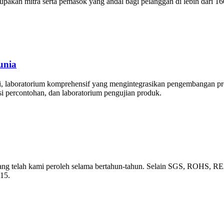
kan mitra serta pemasok yang andal bagi pelanggan di lebih dari 1
unia
diri, laboratorium komprehensif yang mengintegrasikan pengembangan p
ksi percontohan, dan laboratorium pengujian produk.
si yang telah kami peroleh selama bertahun-tahun. Selain SGS, RO
15.