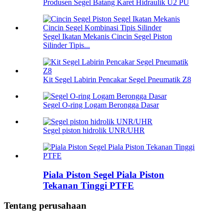
Produsen Segel Batang Karet Hidraulik U2 PU
Segel Ikatan Mekanis Cincin Segel Piston
Silinder Tipis...
Kit Segel Labirin Pencakar Segel Pneumatik Z8
Segel O-ring Logam Berongga Dasar
Segel piston hidrolik UNR/UHR
Piala Piston Segel Piala Piston
Tekanan Tinggi PTFE
Tentang perusahaan