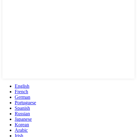
English
French
German
Portuguese
Spanish
Russian
Japanese
Korean
Arabic
Irish