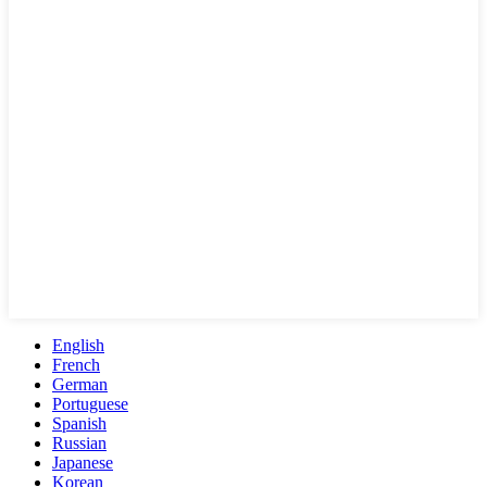
English
French
German
Portuguese
Spanish
Russian
Japanese
Korean