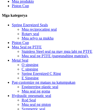
Mga produkto
Piston Cup
Mga kategorya
Spring Energized Seals
Mga reciprocating seal
Rotary seal
Mga selyo sa mukha
Piston Cup
Mga Seal ng PTFE
Stainless Steel seal na may mga labi ng PTFE
Mga seal ng PTFE (pangunahing mateiral).
Metal Seal
O singsing
C singsing
Spring Energized C Ring
E Singsing
Pag-customize ng mataas na katumpakan
Engineering plastic seal
Mga seal ng goma
Hydraulic pneumatic seal
Rod Seal
Mga seal ng piston
Symmetric seal