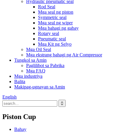
Hydraulic pneumatic seal
Rod Seal
Mga seal ng piston
Symmetric seal
Mga seal ng wiper
Mga bahagi ng gabay
Rotary seal
Pneumatic seal
Mga Kit ng Selyo
Mga Oil Seal
Mga ekstrang bahagi ng Air Compressor
Tungkol sa Amin
Paglilibot sa Pabrika
Mga FAQ
Mga industriya
Balita
Makipag-ugnayan sa Amin
English
Piston Cup
Bahay