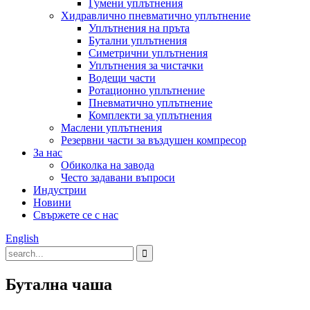
Гумени уплътнения
Хидравлично пневматично уплътнение
Уплътнения на пръта
Бутални уплътнения
Симетрични уплътнения
Уплътнения за чистачки
Водещи части
Ротационно уплътнение
Пневматично уплътнение
Комплекти за уплътнения
Маслени уплътнения
Резервни части за въздушен компресор
За нас
Обиколка на завода
Често задавани въпроси
Индустрии
Новини
Свържете се с нас
English
Бутална чаша