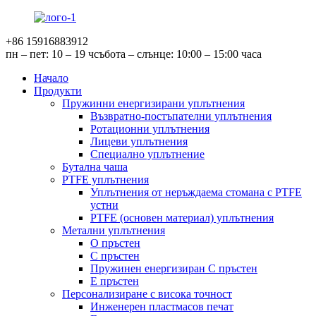
+86 15916883912
пн – пет: 10 – 19 ч
събота – слънце: 10:00 – 15:00 часа
Начало
Продукти
Пружинни енергизирани уплътнения
Възвратно-постъпателни уплътнения
Ротационни уплътнения
Лицеви уплътнения
Специално уплътнение
Бутална чаша
PTFE уплътнения
Уплътнения от неръждаема стомана с PTFE
устни
PTFE (основен материал) уплътнения
Метални уплътнения
О пръстен
C пръстен
Пружинен енергизиран C пръстен
E пръстен
Персонализиране с висока точност
Инженерен пластмасов печат