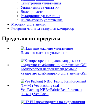
Симетрични уплътнения
Уплътнения за чистачки
Водещи части
Ротационни уплътнения
Пневматично уплътнение
Маслени уплътнения
Резервни части за въздушен компресор
Представени продукти
Плаващо маслено уплътнение
Компресорен направляващ ремък с
квадратно комбинирано уплътнение GSI
Vee Packing NBR+Fabric Reinforcement
(1+4+1) Vee Pac...