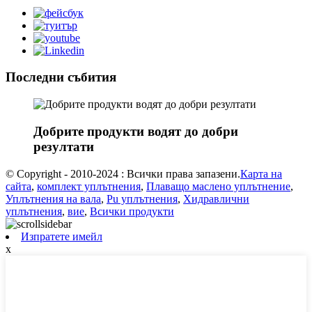
Последни събития
Добрите продукти водят до добри
резултати
© Copyright - 2010-2024 : Всички права запазени.
Карта на
сайта
,
комплект уплътнения
,
Плаващо маслено уплътнение
,
Уплътнения на вала
,
Pu уплътнения
,
Хидравлични
уплътнения
,
вие
,
Всички продукти
Изпратете имейл
x