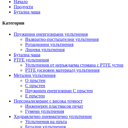
Начало
Продукти
Бутална чаша
Категории
Пружинни енергизирани уплътнения
Възвратно-постъпателни уплътнения
Ротационни уплътнения
Лицеви уплътнения
Бутална чаша
PTFE уплътнения
Уплътнения от неръждаема стомана с PTFE устни
PTFE (основен материал) уплътнения
Метални уплътнения
О пръстен
C пръстен
Пружинен енергизиран C пръстен
E пръстен
Персонализиране с висока точност
Инженерен пластмасов печат
Гумени уплътнения
Хидравлично пневматично уплътнение
Уплътнения на пръта
Бутални уплътнения