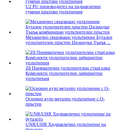
U2 PU производител на хидравлични
гумени прътови уплътнения
Механично свързващо уплътнение Бутален
уплътнителен пръстен Цилиндър Тънък ...
Z8 Пневматични уплътнителни стъргалки
Комплекти уплътнителни лабиринтни
уплътнения
Основно кухо метално уплътнение с О-
пръстен
UNR/UHR Хидравлично уплътнение на
буталото