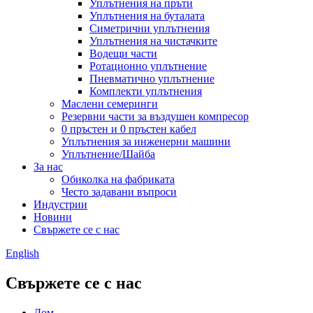
Уплътнения на пръти
Уплътнения на буталата
Симетрични уплътнения
Уплътнения на чистачките
Водещи части
Ротационно уплътнение
Пневматично уплътнение
Комплекти уплътнения
Маслени семеринги
Резервни части за въздушен компресор
0 пръстен и 0 пръстен кабел
Уплътнения за инженерни машини
Уплътнение/Шайба
За нас
Обиколка на фабриката
Често задавани въпроси
Индустрии
Новини
Свържете се с нас
English
Свържете се с нас
Дом