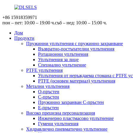
+86 15918359971
пон – пет: 10:00 – 19:00 ч.
съб – нед: 10:00 – 15:00 ч.
Дом
Продукти
Пружинни уплътнения с пружинно захранване
Възвратно-постъпателни уплътнения
Ротационни уплътнения
Уплътнения за лице
Специално уплътнение
PTFE уплътнения
Уплътнения от неръждаема стомана с PTFE у
PTFE (основен материал) уплътнения
Метални уплътнения
О-пръстен
C-пръстен
Пружинно захранван C-пръстен
Е-пръстен
Високо прецизна персонализация
Инженерно пластмасово уплътнение
Гумени уплътнения
Хидравлично пневматично уплътнение