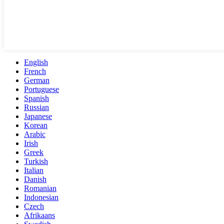
English
French
German
Portuguese
Spanish
Russian
Japanese
Korean
Arabic
Irish
Greek
Turkish
Italian
Danish
Romanian
Indonesian
Czech
Afrikaans