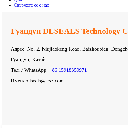
Свържете се с нас
Гуандун DLSEALS Technology Co
Адрес: No. 2, Niujiaokeng Road, Baizhoubian, Dongc
Гуандун, Китай.
Тел. / WhatsApp:
+ 86 15918359971
Имейл:
dlseals@163.com