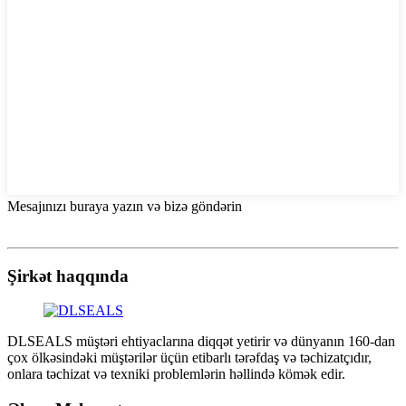
Mesajınızı buraya yazın və bizə göndərin
Şirkət haqqında
DLSEALS müştəri ehtiyaclarına diqqət yetirir və dünyanın 160-dan
çox ölkəsindəki müştərilər üçün etibarlı tərəfdaş və təchizatçıdır,
onlara təchizat və texniki problemlərin həllində kömək edir.