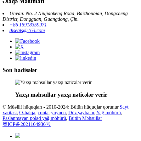
Əlaqə Məlumatı
Ünvan: No. 2 Niujiaokeng Road, Baizhoubian, Dongcheng
District, Dongguan, Guangdong, Çin.
+86 15918359971
dlseals@163.com
Son hadisələr
Yaxşı məhsullar yaxşı nəticələr verir
© Müəllif hüquqları - 2010-2024: Bütün hüquqlar qorunur.
Sayt
xəritəsi
,
O-halqa
,
conta
,
yuyucu
,
Düz şaybalar
,
Yağ möhürü
,
Paslanmayan polad yağ möhürü
,
Bütün Məhsullar
粤ICP备2021164936号