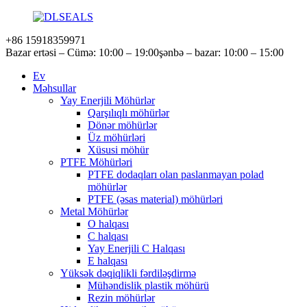
+86 15918359971
Bazar ertəsi – Cümə: 10:00 – 19:00
şənbə – bazar: 10:00 – 15:00
Ev
Məhsullar
Yay Enerjili Möhürlər
Qarşılıqlı möhürlər
Dönər möhürlər
Üz möhürləri
Xüsusi möhür
PTFE Möhürləri
PTFE dodaqları olan paslanmayan polad
möhürlər
PTFE (əsas material) möhürləri
Metal Möhürlər
O halqası
C halqası
Yay Enerjili C Halqası
E halqası
Yüksək dəqiqlikli fərdiləşdirmə
Mühəndislik plastik möhürü
Rezin möhürlər