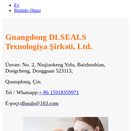
Ev
Bizimlə Əlaqə
Guangdong DLSEALS
Texnologiya Şirkəti, Ltd.
Ünvan: No. 2, Niujiaokeng Yolu, Baizhoubian,
Dongcheng, Dongguan 523113,
Quanqdonq, Çin.
Tel / Whatsapp:
+ 86 15918359971
E-poçt:
dlseals@163.com