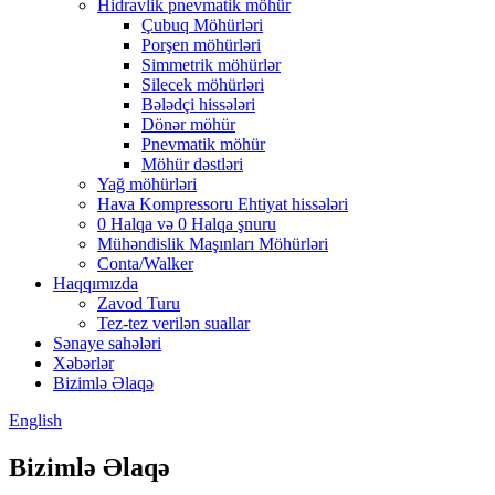
Hidravlik pnevmatik möhür
Çubuq Möhürləri
Porşen möhürləri
Simmetrik möhürlər
Silecek möhürləri
Bələdçi hissələri
Dönər möhür
Pnevmatik möhür
Möhür dəstləri
Yağ möhürləri
Hava Kompressoru Ehtiyat hissələri
0 Halqa və 0 Halqa şnuru
Mühəndislik Maşınları Möhürləri
Conta/Walker
Haqqımızda
Zavod Turu
Tez-tez verilən suallar
Sənaye sahələri
Xəbərlər
Bizimlə Əlaqə
English
Bizimlə Əlaqə