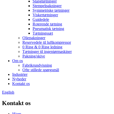
Stangtætninger
Stempelpakninger
Symmetriske tætninger
Viskertætninger
Guidedele
Roterende tætning
Pneumatisk tætning
Tætningssæt
Oliepakninger
Reservedele til luftkompressor
0 Ring & 0 Ring ledning
Tætninger til ingeniørmaskiner
Pakning/skive
Om os
Fabrikrundvisning
Ofte stillede spørgsmål
Industrier
Nyheder
Kontakt os
English
Kontakt os
Hjem