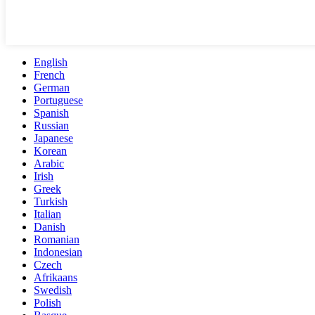
English
French
German
Portuguese
Spanish
Russian
Japanese
Korean
Arabic
Irish
Greek
Turkish
Italian
Danish
Romanian
Indonesian
Czech
Afrikaans
Swedish
Polish