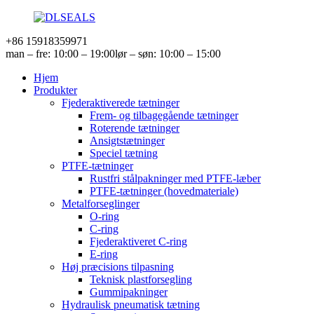
+86 15918359971
man – fre: 10:00 – 19:00
lør – søn: 10:00 – 15:00
Hjem
Produkter
Fjederaktiverede tætninger
Frem- og tilbagegående tætninger
Roterende tætninger
Ansigtstætninger
Speciel tætning
PTFE-tætninger
Rustfri stålpakninger med PTFE-læber
PTFE-tætninger (hovedmateriale)
Metalforseglinger
O-ring
C-ring
Fjederaktiveret C-ring
E-ring
Høj præcisions tilpasning
Teknisk plastforsegling
Gummipakninger
Hydraulisk pneumatisk tætning