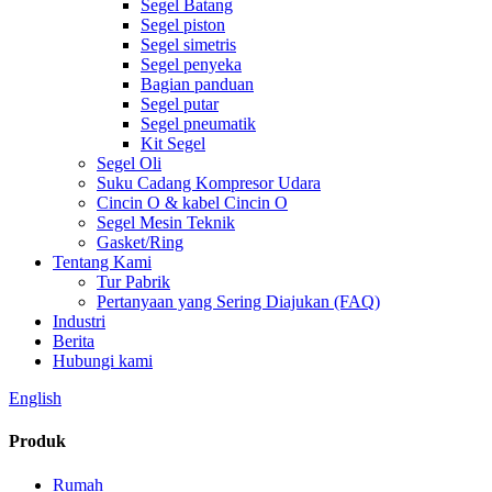
Segel Batang
Segel piston
Segel simetris
Segel penyeka
Bagian panduan
Segel putar
Segel pneumatik
Kit Segel
Segel Oli
Suku Cadang Kompresor Udara
Cincin O & kabel Cincin O
Segel Mesin Teknik
Gasket/Ring
Tentang Kami
Tur Pabrik
Pertanyaan yang Sering Diajukan (FAQ)
Industri
Berita
Hubungi kami
English
Produk
Rumah