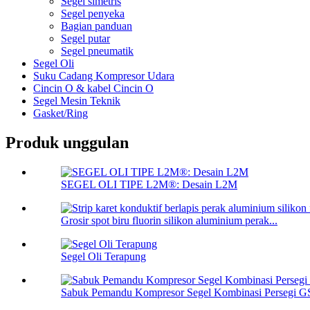
Segel simetris
Segel penyeka
Bagian panduan
Segel putar
Segel pneumatik
Segel Oli
Suku Cadang Kompresor Udara
Cincin O & kabel Cincin O
Segel Mesin Teknik
Gasket/Ring
Produk unggulan
SEGEL OLI TIPE L2M®: Desain L2M
Grosir spot biru fluorin silikon aluminium perak...
Segel Oli Terapung
Sabuk Pemandu Kompresor Segel Kombinasi Persegi G