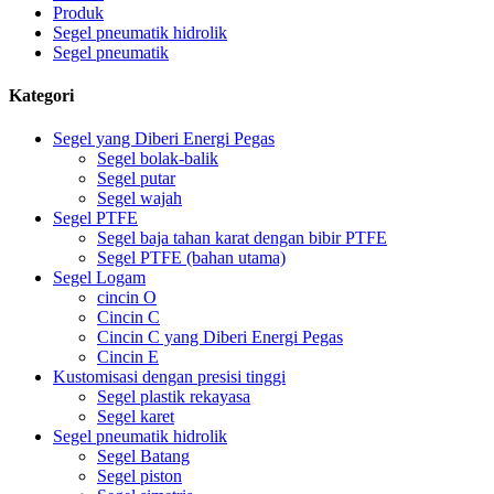
Produk
Segel pneumatik hidrolik
Segel pneumatik
Kategori
Segel yang Diberi Energi Pegas
Segel bolak-balik
Segel putar
Segel wajah
Segel PTFE
Segel baja tahan karat dengan bibir PTFE
Segel PTFE (bahan utama)
Segel Logam
cincin O
Cincin C
Cincin C yang Diberi Energi Pegas
Cincin E
Kustomisasi dengan presisi tinggi
Segel plastik rekayasa
Segel karet
Segel pneumatik hidrolik
Segel Batang
Segel piston