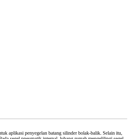
k aplikasi penyegelan batang silinder bolak-balik. Selain itu,
l. Pada segel pneumatik internal, lubang rumah mengelilingi segel