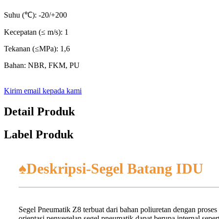
Suhu (℃): -20/+200
Kecepatan (≤ m/s): 1
Tekanan (≤MPa): 1,6
Bahan: NBR, FKM, PU
Kirim email kepada kami
Detail Produk
Label Produk
♠Deskripsi-Segel Batang IDU
Segel Pneumatik Z8 terbuat dari bahan poliuretan dengan proses p
orientasi penyegelan segel pneumatik dapat berupa internal sepert