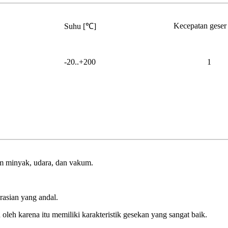
Kecepatan geser 
Suhu [℃]
-20..+200
1
am minyak, udara, dan vakum.
asian yang andal.
eh karena itu memiliki karakteristik gesekan yang sangat baik.