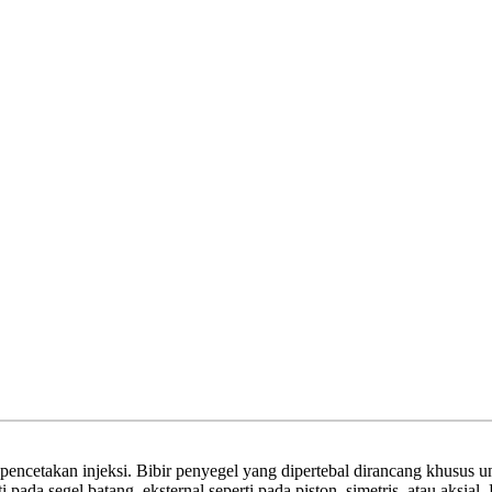
encetakan injeksi. Bibir penyegel yang dipertebal dirancang khusus untu
i pada segel batang, eksternal seperti pada piston, simetris, atau aksia