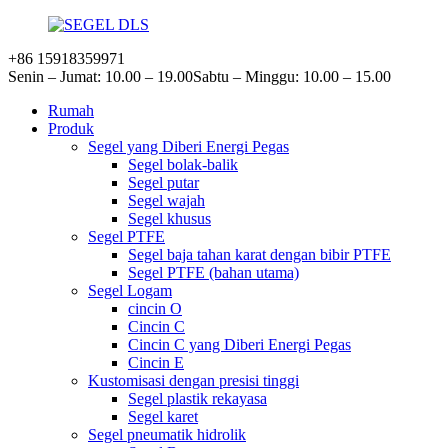
+86 15918359971
Senin – Jumat: 10.00 – 19.00
Sabtu – Minggu: 10.00 – 15.00
Rumah
Produk
Segel yang Diberi Energi Pegas
Segel bolak-balik
Segel putar
Segel wajah
Segel khusus
Segel PTFE
Segel baja tahan karat dengan bibir PTFE
Segel PTFE (bahan utama)
Segel Logam
cincin O
Cincin C
Cincin C yang Diberi Energi Pegas
Cincin E
Kustomisasi dengan presisi tinggi
Segel plastik rekayasa
Segel karet
Segel pneumatik hidrolik