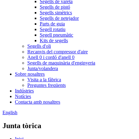
Segells de vareta
Segells de pistó
Segells simètrics
Segells de netejador
Parts de guia
Segell rotatiu
Segell pneumàtic
Kits de segells
Segells d'oli
Recanvis del compressor d'aire
Anell 0 i cordó d'anell 0
Segells de maquinària d'enginyeria
Junta/volandera
Sobre nosaltres
Visita a la fàbrica
Preguntes freqüents
Indústries
Notícies
Contacta amb nosaltres
English
Junta tòrica
Inici