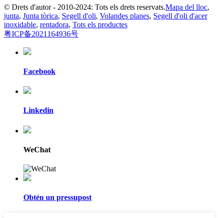
© Drets d'autor - 2010-2024: Tots els drets reservats.
Mapa del lloc
,
junta
,
Junta tòrica
,
Segell d'oli
,
Volandes planes
,
Segell d'oli d'acer
inoxidable
,
rentadora
,
Tots els productes
粤ICP备2021164936号
Facebook
Linkedin
WeChat
Obtén un pressupost