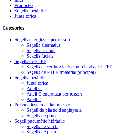
Productes
Segells metàl·lics
Junta tòrica
Categories
Segells energitzats per ressort
Segells alternatius
Segells rotatius
Segells facials
Segells de PTFE
Segells d'acer inoxidable amb llavis de PTFE
Segells de PTFE (material principal)
Segells metàl·lics
Junta tòrica
Anell C
Anell C energitzat per ressort
Anell E
Personalització d'alta precisió
Segell de plàstic d'enginyeria
Segells de goma
Segell pneumàtic hidràulic
Segells de vareta
Segells de pistó