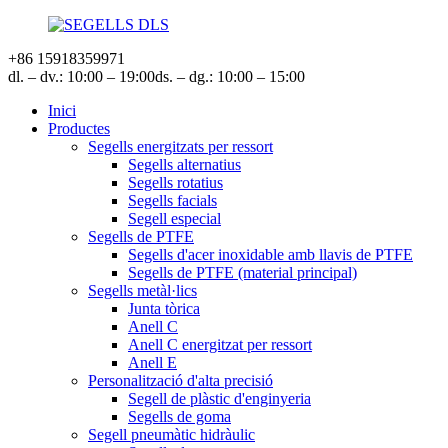
+86 15918359971
dl. – dv.: 10:00 – 19:00
ds. – dg.: 10:00 – 15:00
Inici
Productes
Segells energitzats per ressort
Segells alternatius
Segells rotatius
Segells facials
Segell especial
Segells de PTFE
Segells d'acer inoxidable amb llavis de PTFE
Segells de PTFE (material principal)
Segells metàl·lics
Junta tòrica
Anell C
Anell C energitzat per ressort
Anell E
Personalització d'alta precisió
Segell de plàstic d'enginyeria
Segells de goma
Segell pneumàtic hidràulic