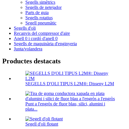
Segells simètrics
Segells de netejador
Parts de guia
Segells rotatius
Segell pneumàtic
Segells d'oli
Recanvis del compressor d'aire
Anell 0 i cordó d'anell 0
Segells de maquinària d'enginyeria
Junta/volandera
Productes destacats
SEGELLS D'OLI TIPUS L2M®: Disseny L2M
Punt a l'engròs de fluor blau, silici, alumini i
plata...
Segell d'oli flotant