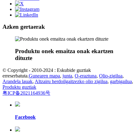
Azken gertaerak
Produktu onek emaitza onak ekartzen
dituzte
© Copyright - 2010-2024 : Eskubide guztiak
erreserbatuta.
Gunearen mapa
,
junta
,
O-eraztuna
,
Olio-zigilua
,
Arandela lauak
,
Altzairu herdoilgaitzezko olio zigilua
,
garbigailua
,
Produktu guztiak
粤ICP备2021164936号
Facebook