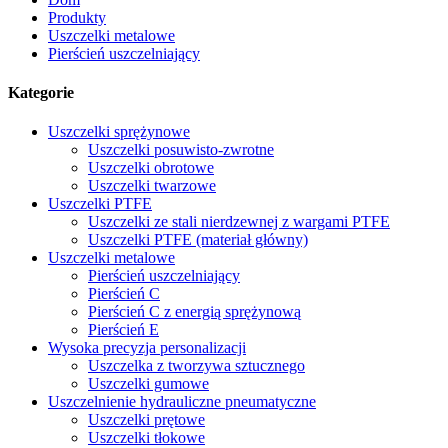
Produkty
Uszczelki metalowe
Pierścień uszczelniający
Kategorie
Uszczelki sprężynowe
Uszczelki posuwisto-zwrotne
Uszczelki obrotowe
Uszczelki twarzowe
Uszczelki PTFE
Uszczelki ze stali nierdzewnej z wargami PTFE
Uszczelki PTFE (materiał główny)
Uszczelki metalowe
Pierścień uszczelniający
Pierścień C
Pierścień C z energią sprężynową
Pierścień E
Wysoka precyzja personalizacji
Uszczelka z tworzywa sztucznego
Uszczelki gumowe
Uszczelnienie hydrauliczne pneumatyczne
Uszczelki prętowe
Uszczelki tłokowe