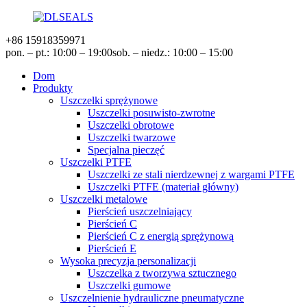
+86 15918359971
pon. – pt.: 10:00 – 19:00
sob. – niedz.: 10:00 – 15:00
Dom
Produkty
Uszczelki sprężynowe
Uszczelki posuwisto-zwrotne
Uszczelki obrotowe
Uszczelki twarzowe
Specjalna pieczęć
Uszczelki PTFE
Uszczelki ze stali nierdzewnej z wargami PTFE
Uszczelki PTFE (materiał główny)
Uszczelki metalowe
Pierścień uszczelniający
Pierścień C
Pierścień C z energią sprężynową
Pierścień E
Wysoka precyzja personalizacji
Uszczelka z tworzywa sztucznego
Uszczelki gumowe
Uszczelnienie hydrauliczne pneumatyczne