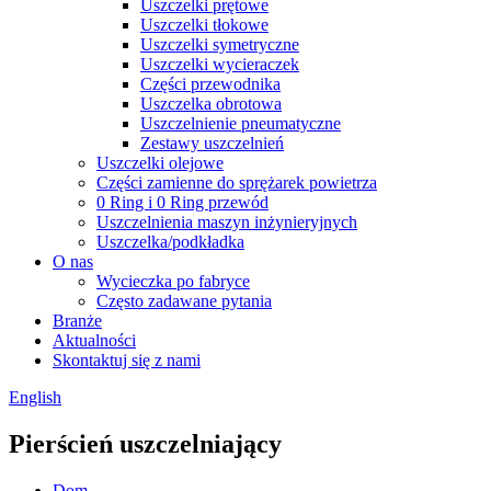
Uszczelki prętowe
Uszczelki tłokowe
Uszczelki symetryczne
Uszczelki wycieraczek
Części przewodnika
Uszczelka obrotowa
Uszczelnienie pneumatyczne
Zestawy uszczelnień
Uszczelki olejowe
Części zamienne do sprężarek powietrza
0 Ring i 0 Ring przewód
Uszczelnienia maszyn inżynieryjnych
Uszczelka/podkładka
O nas
Wycieczka po fabryce
Często zadawane pytania
Branże
Aktualności
Skontaktuj się z nami
English
Pierścień uszczelniający
Dom