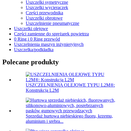
Uszczelki symetryczne
Uszczelki wycieraczek
Części przewodnika
Uszczelki obrotowe
Uszczelnienie pneumatyczne
Uszczelki olejowe
Części zamienne do sprężarek powietrza
0 Ring i 0 Ring przewód
Uszczelnienia maszyn inżynieryjnych
Uszczelka/podkładka
Polecane produkty
USZCZELNIENIA OLEJOWE TYPU L2M®:
Konstrukcja L2M
Sprzedaż hurtowa niebieskiego fluoru, krzemu,
aluminium i srebra...