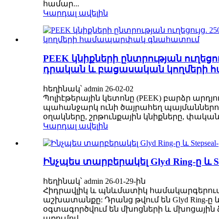
համար...
Կարդալ ավելին
PEEK կնիքների ընտրության ուղեցո
դրական և բացասական կողմերի
հեղինակ՝ admin 26-02-02
Պոլիէթերային կետոնը (PEEK) բարձր արդ
պահանջարկ ունի ծայրահեղ պայմաններու
օղակները, շրթունքային կնիքները, փականի
Կարդալ ավելին
Ինչպես տարբերակել Glyd Ring-ը և St
հեղինակ՝ admin 26-01-29-ին
Հիդրավլիկ և պնևմատիկ համակարգերում 
աշխատանքը: Դրանց թվում են Glyd Ring-ը և
օգտագործվում են մխոցների և մխոցային ձ
առումով...