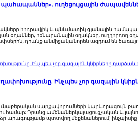
 պահապաններ». ուղեցույցային ժապավեններ
ղակները հիդրավլիկ և պնևմատիկ գլանային համակ
ան օղակներ, հենարանային օղակներ, ուղղորդող օղ
ափսերին, դրանք անմիջականորեն ազդում են ծառայո
եղափոխությունը. Ինչպես չոր գազային կն
ունաբերական սարքավորումների կարևորագույն բաղ
 համար: Դրանց ամենաներկայացուցչական և լայնորեն
ձր արագությամբ պտտվող մեքենաներում, ինչպիսիք 