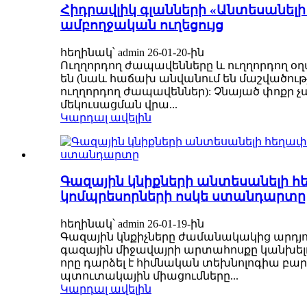
Հիդրավլիկ գլանների «Անտեսանելի
ամբողջական ուղեցույց
հեղինակ՝ admin 26-01-20-ին
Ուղղորդող ժապավենները և ուղղորդող օ
են (նաև հաճախ անվանում են մաշվածությ
ուղղորդող ժապավեններ): Չնայած փոքր չ
մեկուսացման վրա...
Կարդալ ավելին
Գազային կնիքների անտեսանելի հ
կոմպրեսորների ոսկե ստանդարտը
հեղինակ՝ admin 26-01-19-ին
Գազային կնքիչները ժամանակակից արդյ
գազային միջավայրի արտահոսքը կանխելու
որը դարձել է հիմնական տեխնոլոգիա բար
պտուտակային միացումները...
Կարդալ ավելին