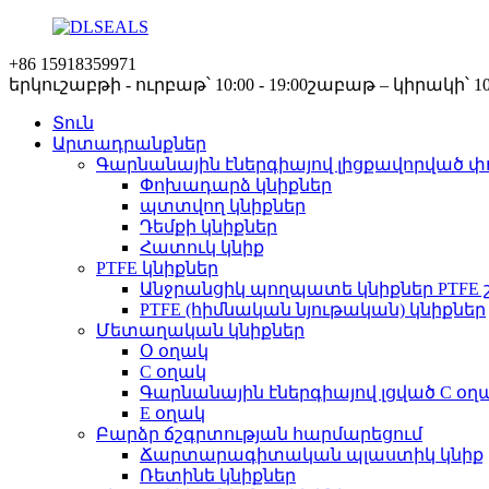
+86 15918359971
երկուշաբթի - ուրբաթ՝ 10:00 - 19:00
շաբաթ – կիրակի՝ 10:0
Տուն
Արտադրանքներ
Գարնանային էներգիայով լիցքավորված փ
Փոխադարձ կնիքներ
պտտվող կնիքներ
Դեմքի կնիքներ
Հատուկ կնիք
PTFE կնիքներ
Անջրանցիկ պողպատե կնիքներ PTFE 
PTFE (հիմնական նյութական) կնիքներ
Մետաղական կնիքներ
Օ օղակ
C օղակ
Գարնանային էներգիայով լցված C օղ
E օղակ
Բարձր ճշգրտության հարմարեցում
Ճարտարագիտական ​​պլաստիկ կնիք
Ռետինե կնիքներ