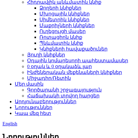
Հիդրավլիկ պնևմատիկ կնիք
Ձողերի կնիքներ
Մխոցային կնիքներ
Սիմետրիկ կնիքներ
Մաքրիչների կնիքներ
Ուղեցույցի մասեր
Ռոտացիոն կնիք
Պնևմատիկ կնիք
Կնիքների հավաքածուներ
Յուղի կնիքներ
Օդային կոմպրեսորի պահեստամասեր
0 օղակ և 0 օղակաձև լար
Ինժեներական մեքենաների կնիքներ
Միջադիր/Ռետին
Մեր մասին
Գործարանի շրջագայություն
Հաճախակի տրվող հարցեր
Արդյունաբերություններ
Նորություններ
Կապ մեզ հետ
English
Նորություններ