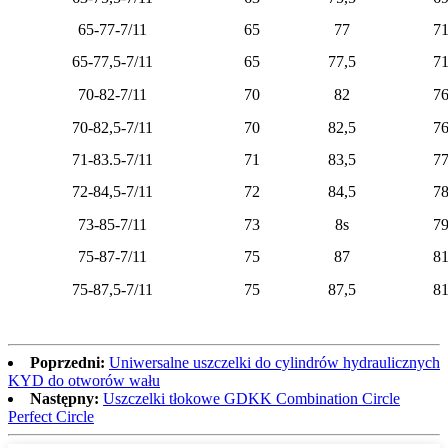
65-77-7/11
65
77
7
65-77,5-7/11
65
77,5
7
70-82-7/11
70
82
7
70-82,5-7/11
70
82,5
7
71-83.5-7/11
71
83,5
7
72-84,5-7/11
72
84,5
7
73-85-7/11
73
8s
7
75-87-7/11
75
87
8
75-87,5-7/11
75
87,5
8
Poprzedni:
Uniwersalne uszczelki do cylindrów hydraulicznych
KYD do otworów wału
Następny:
Uszczelki tłokowe GDKK Combination Circle
Perfect Circle