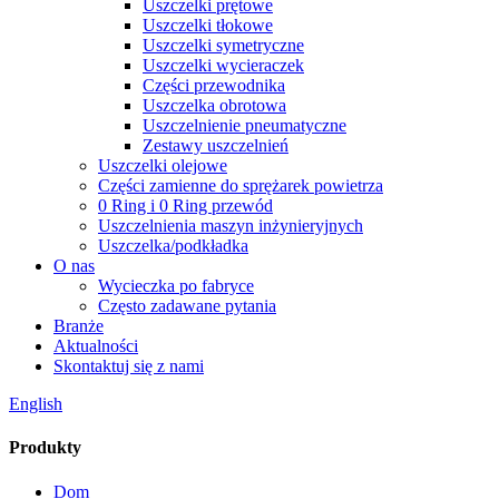
Uszczelki prętowe
Uszczelki tłokowe
Uszczelki symetryczne
Uszczelki wycieraczek
Części przewodnika
Uszczelka obrotowa
Uszczelnienie pneumatyczne
Zestawy uszczelnień
Uszczelki olejowe
Części zamienne do sprężarek powietrza
0 Ring i 0 Ring przewód
Uszczelnienia maszyn inżynieryjnych
Uszczelka/podkładka
O nas
Wycieczka po fabryce
Często zadawane pytania
Branże
Aktualności
Skontaktuj się z nami
English
Produkty
Dom