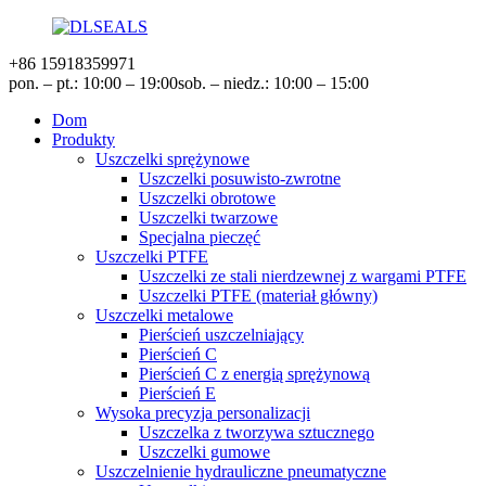
+86 15918359971
pon. – pt.: 10:00 – 19:00
sob. – niedz.: 10:00 – 15:00
Dom
Produkty
Uszczelki sprężynowe
Uszczelki posuwisto-zwrotne
Uszczelki obrotowe
Uszczelki twarzowe
Specjalna pieczęć
Uszczelki PTFE
Uszczelki ze stali nierdzewnej z wargami PTFE
Uszczelki PTFE (materiał główny)
Uszczelki metalowe
Pierścień uszczelniający
Pierścień C
Pierścień C z energią sprężynową
Pierścień E
Wysoka precyzja personalizacji
Uszczelka z tworzywa sztucznego
Uszczelki gumowe
Uszczelnienie hydrauliczne pneumatyczne