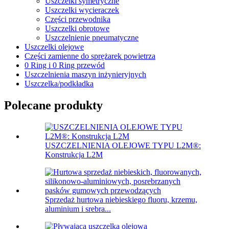
Uszczelki symetryczne
Uszczelki wycieraczek
Części przewodnika
Uszczelki obrotowe
Uszczelnienie pneumatyczne
Uszczelki olejowe
Części zamienne do sprężarek powietrza
0 Ring i 0 Ring przewód
Uszczelnienia maszyn inżynieryjnych
Uszczelka/podkładka
Polecane produkty
USZCZELNIENIA OLEJOWE TYPU L2M®:
Konstrukcja L2M
Sprzedaż hurtowa niebieskiego fluoru, krzemu,
aluminium i srebra...