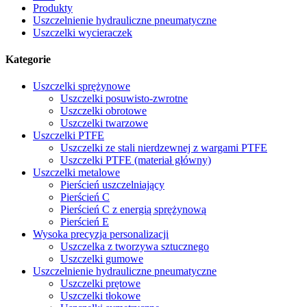
Produkty
Uszczelnienie hydrauliczne pneumatyczne
Uszczelki wycieraczek
Kategorie
Uszczelki sprężynowe
Uszczelki posuwisto-zwrotne
Uszczelki obrotowe
Uszczelki twarzowe
Uszczelki PTFE
Uszczelki ze stali nierdzewnej z wargami PTFE
Uszczelki PTFE (materiał główny)
Uszczelki metalowe
Pierścień uszczelniający
Pierścień C
Pierścień C z energią sprężynową
Pierścień E
Wysoka precyzja personalizacji
Uszczelka z tworzywa sztucznego
Uszczelki gumowe
Uszczelnienie hydrauliczne pneumatyczne
Uszczelki prętowe
Uszczelki tłokowe