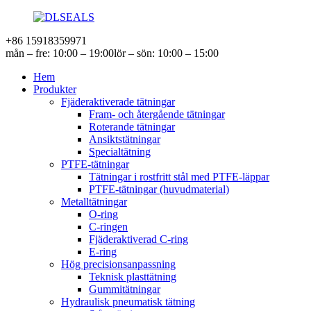
+86 15918359971
mån – fre: 10:00 – 19:00
lör – sön: 10:00 – 15:00
Hem
Produkter
Fjäderaktiverade tätningar
Fram- och återgående tätningar
Roterande tätningar
Ansiktstätningar
Specialtätning
PTFE-tätningar
Tätningar i rostfritt stål med PTFE-läppar
PTFE-tätningar (huvudmaterial)
Metalltätningar
O-ring
C-ringen
Fjäderaktiverad C-ring
E-ring
Hög precisionsanpassning
Teknisk plasttätning
Gummitätningar
Hydraulisk pneumatisk tätning