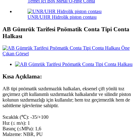
Temel İçi Boş Metal O-ring Conta
UNR/UHR Hidrolik piston contası
AB Gümrük Tarifesi Pnömatik Conta Tipi Conta
Halkası
Kısa Açıklama:
AB tipi pnömatik sızdırmazlık halkaları, eksenel çift yönlü toz
geçirmez çift kullanımlı sızdırmazlık halkalarıdır ve silindir piston
kolunun sızdırmazlığı için kullanılır; hem toz geçirmezlik hem de
sabitleme işlevlerine sahiptir.
Sıcaklık (℃): -35/+100
Hız (≤ m/s): 1
Basınç (≤MPa): 1,6
Malzeme: NBR, PU