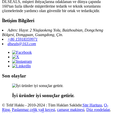
DLSEALS, müşteri ihtiyaçlarına odaklanan ve dünya çapında
160'tan fazla ülkede müşterilerine tedarik ve teknik sorunlarını
çözmelerinde yardımcı olan güvenilir bir ortak ve tedarikçidir.
İletişim Bilgileri
Adres: Hayır. 2 Niujiaokeng Yolu, Baizhoubian, Dongcheng
Bölgesi, Dongguan, Guangdong, Çin.
+86 15918359971
dlseals@163.com
Son olaylar
İyi ürünler iyi sonuçlar getirir.
© Telif Hakkı - 2010-2024 : Tüm Hakları Saklıdır.
Site Haritası
,
O-
Ring
,
Paslanmaz çelik yağ keçesi
,
çamaşır makinesi
,
Düz rondelalar
,