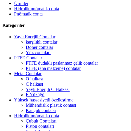
Ürünler
Hidrolik pnömatik conta
Pnömatik conta
Kategoriler
Yaylı Enerjili Contalar
karşılıklı contalar
Döner contalar
Yüz contaları
PTFE Contalar
PTFE dudaklı paslanmaz çelik contalar
PTFE (ana malzeme) contalar
Metal Contalar
O halkası
C halkası
Yaylı Enerjili C Halkası
E Yüzüğü
Yüksek hassasiyetli özelleştirme
Mühendislik plastik contası
Kauçuk contalar
Hidrolik pnömatik conta
Çubuk Contaları
Piston contaları