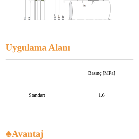
Uygulama Alanı
Basınç [MPa]
Standart
1.6
♣Avantaj