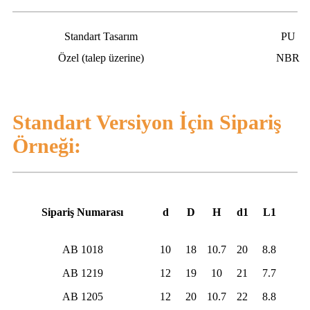
Standart Tasarım
PU
Özel (talep üzerine)
NBR
Standart Versiyon İçin Sipariş
Örneği:
Sipariş Numarası
d
D
H
d1
L1
AB 1018
10
18
10.7
20
8.8
AB 1219
12
19
10
21
7.7
AB 1205
12
20
10.7
22
8.8