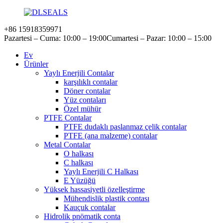
+86 15918359971
Pazartesi – Cuma: 10:00 – 19:00
Cumartesi – Pazar: 10:00 – 15:00
Ev
Ürünler
Yaylı Enerjili Contalar
karşılıklı contalar
Döner contalar
Yüz contaları
Özel mühür
PTFE Contalar
PTFE dudaklı paslanmaz çelik contalar
PTFE (ana malzeme) contalar
Metal Contalar
O halkası
C halkası
Yaylı Enerjili C Halkası
E Yüzüğü
Yüksek hassasiyetli özelleştirme
Mühendislik plastik contası
Kauçuk contalar
Hidrolik pnömatik conta