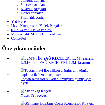
Simetrik contalar
Silecek contaları
Kılavuz parçaları
Döner contalar
Pnömatik conta
Yağ Keçeleri
Hava Kompresörü Yedek Parçaları
0 Halka ve 0 Halka kablosu
Mühendislik Makineleri Contaları
Conta/Pul
Öne çıkan ürünler
L2M® TİPİ YAĞ KEÇELERİ: L2M Tasarımı
Toptan mavi flor silikon alüminyum gümüş spot
fiyatı...
Yüzer Yağ Keçesi