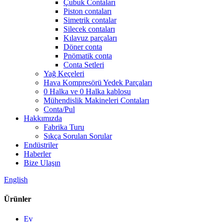
Çubuk Contaları
Piston contaları
Simetrik contalar
Silecek contaları
Kılavuz parçaları
Döner conta
Pnömatik conta
Conta Setleri
Yağ Keçeleri
Hava Kompresörü Yedek Parçaları
0 Halka ve 0 Halka kablosu
Mühendislik Makineleri Contaları
Conta/Pul
Hakkımızda
Fabrika Turu
Sıkça Sorulan Sorular
Endüstriler
Haberler
Bize Ulaşın
English
Ürünler
Ev